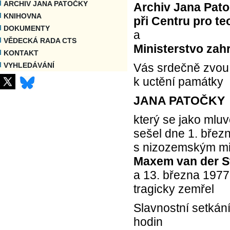
ARCHIV JANA PATOČKY
Archiv Jana Pat
KNIHOVNA
při Centru pro t
DOKUMENTY
a
VĚDECKÁ RADA CTS
Ministerstvo zah
KONTAKT
Vás srdečně zvou 
VYHLEDÁVÁNÍ
k uctění památky
JANA PATOČKY
který se jako mluv
sešel dne 1. března
s nizozemským mi
Maxem van der S
a 13. března 1977
tragicky zemřel
Slavnostní setkán
hodin