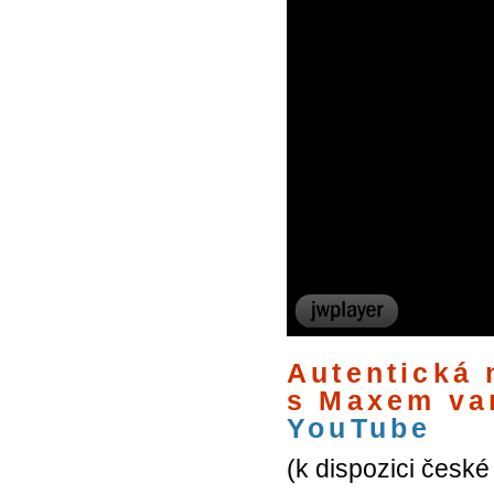
Autentická 
s Maxem van
YouTube
(k dispozici české