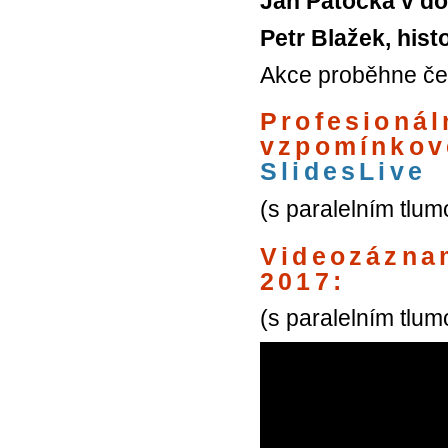
Jan Patočka v d
Petr Blažek, hist
Akce proběhne če
Profesionál
vzpomínkové
SlidesLive
(s paralelním tlu
Videozáznam
2017:
(s paralelním tlu