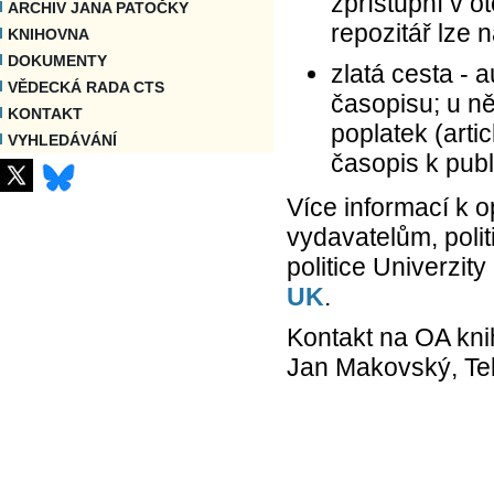
zpřístupní v o
ARCHIV JANA PATOČKY
repozitář lze n
KNIHOVNA
DOKUMENTY
zlatá cesta -
VĚDECKÁ RADA CTS
časopisu; u n
KONTAKT
poplatek (arti
VYHLEDÁVÁNÍ
časopis k publ
Více informací k 
vydavatelům, poli
politice Univerzit
UK
.
Kontakt na OA kn
Jan Makovský, Tel