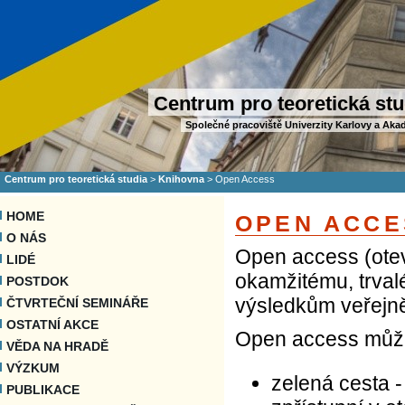
Centrum pro teoretická stu
Společné pracoviště Univerzity Karlovy a Aka
Centrum pro teoretická studia
>
Knihovna
>
Open Access
HOME
OPEN ACCE
O NÁS
Open access (otev
LIDÉ
okamžitému, trva
POSTDOK
výsledkům veřejně
ČTVRTEČNÍ SEMINÁŘE
OSTATNÍ AKCE
Open access může
VĚDA NA HRADĚ
VÝZKUM
zelená cesta -
PUBLIKACE