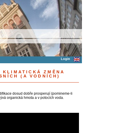
Login
Í KLIMATICKÁ ZMĚNA
SNÍCH (A VODNÍCH)
difikace dosud dobře prosperují (pomineme-li
ubývá organická hmota a v potocích voda.