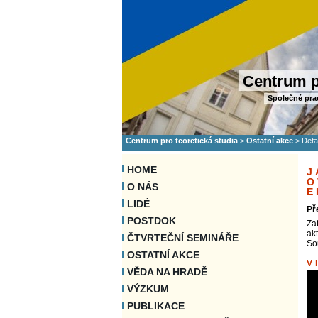
Centrum p
Společné pra
Centrum pro teoretická studia
>
Ostatní akce
>
Deta
HOME
J
O
O NÁS
E
LIDÉ
Př
POSTDOK
Za
ak
ČTVRTEČNÍ SEMINÁŘE
Sou
OSTATNÍ AKCE
V
VĚDA NA HRADĚ
VÝZKUM
PUBLIKACE