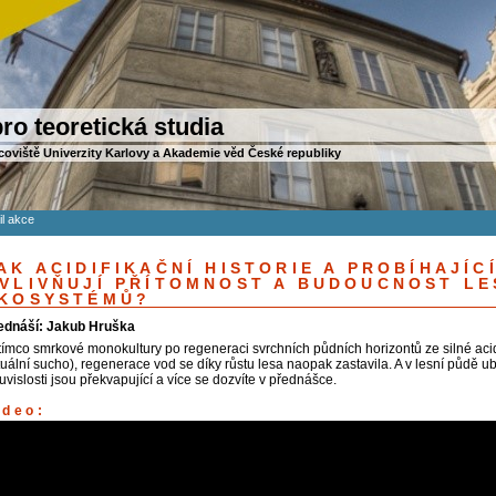
ro teoretická studia
coviště Univerzity Karlovy a Akademie věd České republiky
il akce
AK ACIDIFIKAČNÍ HISTORIE A PROBÍHAJÍC
VLIVŇUJÍ PŘÍTOMNOST A BUDOUCNOST LE
KOSYSTÉMŮ?
ednáší: Jakub Hruška
tímco smrkové monokultury po regeneraci svrchních půdních horizontů ze silné aci
tuální sucho), regenerace vod se díky růstu lesa naopak zastavila. A v lesní půdě 
vislosti jsou překvapující a více se dozvíte v přednášce.
ideo: