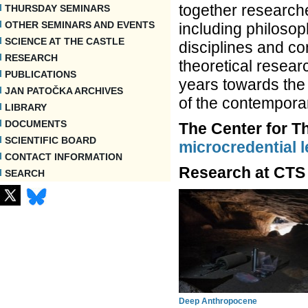
vzorů jej projektují a zařizují? A jaké js
together researche
THURSDAY SEMINARS
domů bez lidí a lidí bez domů?
OTHER SEMINARS AND EVENTS
including philosop
SCIENCE AT THE CASTLE
disciplines and co
RESEARCH
theoretical resear
PUBLICATIONS
years towards the
JAN PATOČKA ARCHIVES
of the contempora
LIBRARY
DOCUMENTS
The Center for Th
SCIENTIFIC BOARD
microcredential 
CONTACT INFORMATION
Research at CTS 
SEARCH
Deep Anthropocene