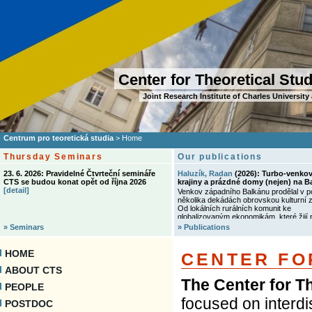
Center for Theoretical Stu
Joint Research Institute of Charles Universi
Centrum pro teoretická studia
>
Home
Thursday Seminars
Our publications
23. 6. 2026: Pravidelné Čtvrteční semináře
Haluzík, Radan
(2026):
Turbo‑venkov
CTS se budou konat opět od října 2026
krajiny a prázdné domy (nejen) na B
[detail]
Venkov západního Balkánu prodělal v p
několika dekádách obrovskou kulturní 
Od lokálních rurálních komunit ke
globalizovaným ekonomikám, které žijí 
z remitencí zasílaných statisíci těch, co
» Seminars
» Publications
prací do EU či USA. Kniha se snaží zko
epochální turbulentní změnu prostředni
proměny místní architektury od tradič
HOME
CENTER FO
z lokálního dřeva a kamení k pompézní
mimetizujícím obydlí suburbií západníc
ABOUT CTS
Klade si otázky, proč lidé, kteří dlouhodo
The Center for T
pracují, integrují se a vychovávají děti v
PEOPLE
metropolích tisíce kilometrů daleko, inve
focused on interdis
stavby okázalého domu v rodné vsi, i k
POSTDOC
něm patrně nikdy nebudou bydlet. Podl