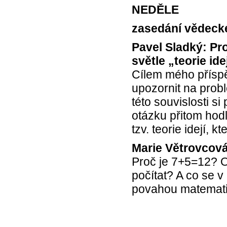
NEDĚLE
zasedání vědeck
Pavel Sladký: Pr
světle „teorie ide
Cílem mého příspě
upozornit na probl
této souvislosti s
otázku přitom hod
tzv. teorie idejí,
Marie Větrovcová
Proč je 7+5=12? O
počítat? A co se 
povahou matemati