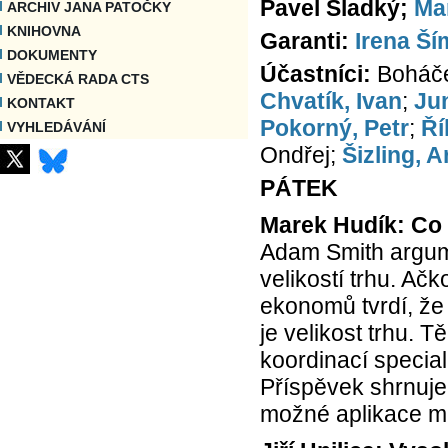
Pavel Sladký;
Ma
ARCHIV JANA PATOČKY
KNIHOVNA
Garanti:
Irena Š
DOKUMENTY
Účastníci:
Boháče
VĚDECKÁ RADA CTS
Chvatík, Ivan
;
Ju
KONTAKT
Pokorný, Petr
;
Ří
VYHLEDÁVÁNÍ
Ondřej;
Šizling, A
PÁTEK
Marek Hudík: Co 
Adam Smith argum
velikostí trhu. Ač
ekonomů tvrdí, že 
je velikost trhu. 
koordinací special
Příspěvek shrnuje
možné aplikace m