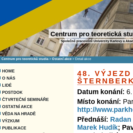
Centrum pro teoretická stu
Společné pracoviště Univerzity Karlovy a Aka
Centrum pro teoretická studia
>
Ostatní akce
>
Detail akce
HOME
48. VÝJEZD
O NÁS
ŠTERNBER
LIDÉ
Datum konání:
6.
POSTDOK
ČTVRTEČNÍ SEMINÁŘE
Místo konání:
Par
OSTATNÍ AKCE
http://www.parkh
VĚDA NA HRADĚ
Přednáší:
Radan 
VÝZKUM
Marek Hudík
; Pa
PUBLIKACE