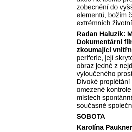
zobecnění do vyšš
elementů, božím čí
extrémních životní
Radan Haluzík: Mí
Dokumentární fil
zkoumající vnitřn
periferie, její sk
obraz jedné z nej
vyloučeného prost
Divoké proplétání p
omezené kontrole z
místech spontánně
současné společno
SOBOTA
Karolína Paukne