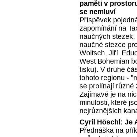
paměti v prostor
se nemluví
Příspěvek pojedná
zapomínání na Tac
naučných stezek, 
naučné stezce pre
Woitsch, Jiří. Edu
West Bohemian bo
tisku). V druhé č
tohoto regionu - 
se prolínají různ
Zajímavé je na nic
minulosti, které 
nejrůznějších kaná
Cyril Höschl: Je
Přednáška na přík