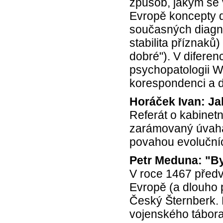
způsob, jakým se v
Evropě koncepty d
současných diagnó
stabilita příznak
dobré"). V difere
psychopatologii W
korespondenci a d
Horáček Ivan: Ja
Referát o kabinet
zarámovaný úvaha
povahou evoluční
Petr Meduna: "Byl
V roce 1467 předve
Evropě (a dlouho 
Český Šternberk. 
vojenského tábora