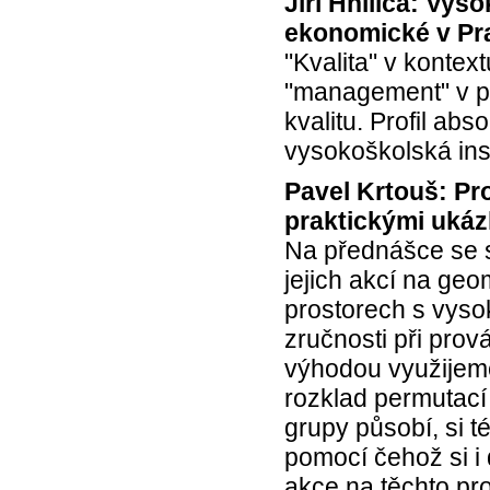
Jiří Hnilica: Vys
ekonomické v Pr
"Kvalita" v kontext
"management" v pr
kvalitu. Profil ab
vysokoškolská inst
Pavel Krtouš: Pr
praktickými uká
Na přednášce se s
jejich akcí na ge
prostorech s vyso
zručnosti při pro
výhodou využijem
rozklad permutací 
grupy působí, si t
pomocí čehož si i
akce na těchto pr