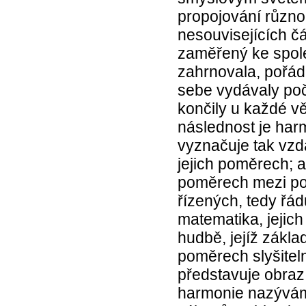
propojování různo
nesouvisejících čá
zaměřený ke spol
zahrnovala, pořáda
sebe vydávaly poče
končily u každé vě
následnost je harm
vyznačuje tak vzd
jejich poměrech; a
poměrech mezi po
řízených, tedy řá
matematika, jejic
hudbě, jejíž zákla
poměrech slyšitel
představuje obraz
harmonie nazýváme