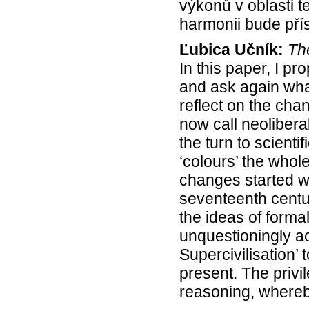
výkonů v oblasti t
harmonii bude př
Ľubica Učník:
The
In this paper, I p
and ask again what 
reflect on the cha
now call neolibera
the turn to scientif
‘colours’ the whol
changes started wi
seventeenth centur
the ideas of forma
unquestioningly acc
Supercivilisation’ 
present. The privi
reasoning, where