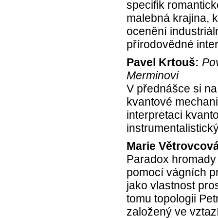
specifik romantick
malebná krajina, 
ocenění industriál
přírodovědné inter
Pavel Krtouš:
Po
Merminovi
V přednášce si na
kvantové mechanik
interpretaci kvan
instrumentalistick
Marie Větrovcová
Paradox hromady j
pomocí vágních pr
jako vlastnost pro
tomu topologii Pe
založený ve vztaz