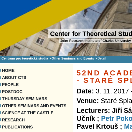
Center for Theoretical Stu
Joint Research Institute of Charles Universi
Centrum pro teoretická studia
>
Other Seminars and Events
>
Detail
HOME
52ND ACAD
ABOUT CTS
- STARÉ S
PEOPLE
Date:
3. 11. 2017 
POSTDOC
THURSDAY SEMINARS
Venue:
Staré Spl
OTHER SEMINARS AND EVENTS
Lecturers: Jiří S
SCIENCE AT THE CASTLE
Učník ;
Petr Pok
RESEARCH
Pavel Krtouš ;
Ma
PUBLICATIONS