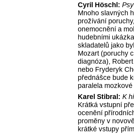
Cyril Höschl:
Psy
Mnoho slavných hu
prožívání poruchy
onemocnění a mohl
hudebními ukázkam
skladatelů jako by
Mozart (poruchy c
diagnóza), Robert
nebo Fryderyk Cho
přednášce bude krá
paralela mozkové 
Karel Stibral:
K h
Krátká vstupní př
ocenění přírodníc
proměny v novověk
krátké vstupy přím