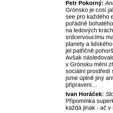
Petr Pokorný:
An
Grónsko je cosi ja
see pro každého 
pořádně bohatého t
na ledových krách,
srdcervoucímu ma
planety a lidského
jel patřičně pohor
Avšak následovalo 
v Grónsku mění zhr
sociální prostředí
jsme úplně jiný an
připraveni…
Ivan Horáček:
St
Připomínka superku
každá jinak - ač v