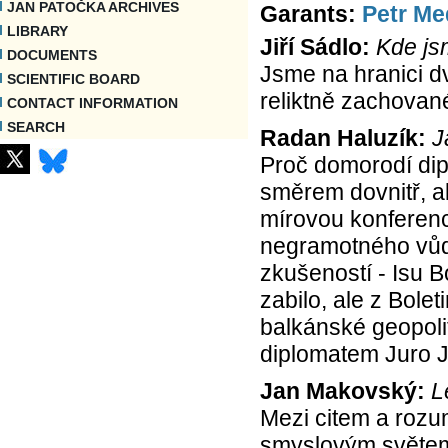
JAN PATOČKA ARCHIVES
Garants:
Petr M
LIBRARY
Jiří Sádlo:
Kde jsm
DOCUMENTS
Jsme na hranici d
SCIENTIFIC BOARD
reliktně zachovan
CONTACT INFORMATION
SEARCH
Radan Haluzík:
J
Proč domorodí dip
směrem dovnitř, a
mírovou konferenc
negramotného vůd
zkušeností - Isu B
zabilo, ale z Bolet
balkánské geopoli
diplomatem Juro J
Jan Makovský:
L
Mezi citem a rozu
smyslovým světem