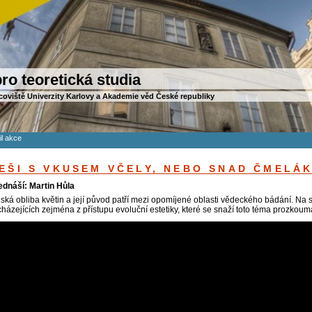
ro teoretická studia
coviště Univerzity Karlovy a Akademie věd České republiky
il akce
EŠI S VKUSEM VČELY, NEBO SNAD ČMELÁ
ednáší: Martin Hůla
dská obliba květin a její původ patří mezi opomíjené oblasti vědeckého bádání. Na
cházejících zejména z přístupu evoluční estetiky, které se snaží toto téma prozko