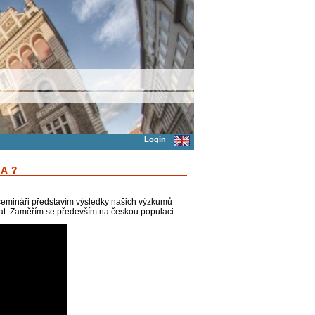
Login
KA?
 semináři představím výsledky našich výzkumů
umat. Zaměřím se především na českou populaci.