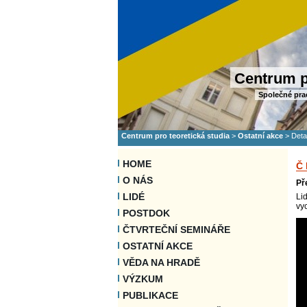
Centrum p
Společné pra
Centrum pro teoretická studia
>
Ostatní akce
>
Deta
HOME
Č
O NÁS
Př
LIDÉ
Li
vy
POSTDOK
ČTVRTEČNÍ SEMINÁŘE
OSTATNÍ AKCE
VĚDA NA HRADĚ
VÝZKUM
PUBLIKACE