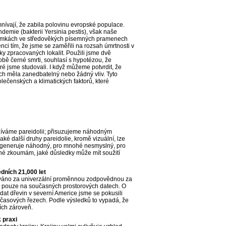
mnívají, že zabila polovinu evropské populace.
emie (bakterii Yersinia pestis), však naše
oznámkách ve středověkých písemných pramenech
nci tím, že jsme se zaměřili na rozsah úmrtnosti v
y zpracovaných lokalit. Použili jsme dvě
obě černé smrti, souhlasí s hypotézou, že
é jsme studovali. I když můžeme potvrdit, že
nech měla zanedbatelný nebo žádný vliv. Tyto
lečenských a klimatických faktorů, které
rožíváme pareidolii; přisuzujeme náhodným
ké další druhy pareidolie, kromě vizuální, lze
– generuje náhodný, pro mnohé nesmyslný, pro
iné zkoumám, jaké důsledky může mít soužití
dních 21,000 let
žováno za univerzální proměnnou zodpovědnou za
á pouze na současných prostorových datech. O
 dat dřevin v severní Americe jsme se pokusili
ých časových řezech. Podle výsledků to vypadá, že
zích zároveň.
 praxi