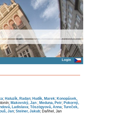
Login
ka
;
Haluzík, Radan
;
Hudík, Marek
;
Konopásek,
ntonín;
Makovský, Jan
;
Meduna, Petr
;
Pokorný,
ndová, Ladislava
;
Tószögyová, Anna
;
Tureček,
ouš, Jan
;
Steiner, Jakub
; Daňhel, Jan