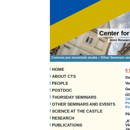
Center for
Joint Researc
Centrum pro teoretická studia
>
Other Seminars an
HOME
5
ABOUT CTS
Da
PEOPLE
Ve
Ga
POSTDOC
Úč
THURSDAY SEMINARS
Zd
Pe
OTHER SEMINARS AND EVENTS
Pe
SCIENCE AT THE CASTLE
Pá
RESEARCH
„K
PUBLICATIONS
Vá
Ja