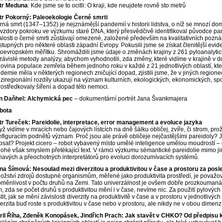
tr Meduna
: Kde jsme se to ocitli: O kraji, kde neujdete rovně sto metrů
tr Pokorný: Paleoekologie Černé smrti
rná smrt (1347–1352) je nejznámější pandemií v historii lidstva, o níž se mnozí do
vzdory pokroku ve výzkumu staré DNA, který přesvědčivě identifikoval původce pand
alosti o černé smrti zůstávají omezené, založené především na kvalitativních p
tupných pro některé oblasti západní Evropy. Pokusili jsme se získat členitější evide
loevropském měřítku. Shromáždili jsme údaje o změnách krajiny z 261 pyloanalytick
závislé metody analýzy, abychom vyhodnotili, zda změny, které vidíme v krajině v d
lovina populace zemřela během jednoho roku v každé z 21 jednotlivých oblastí, kter
idemie měla v některých regionech zničující dopad, zjistili jsme, že v jiných regio
ziregionální rozdíly ukazují na význam kulturních, ekologických, ekonomických, spo
rostředkovaly šíření a dopad této nemoci.
n Daňhel: Alchymická pec
– dokumentární portrét Jana Švankmajera
bota
tr Tureček: Pareidolie, interpretace, error management a evoluce jazyka
yž vidíme v mracích nebo čajových lístcích na dně šálku obličej, zvíře, či strom, p
nfiguracím podnětů význam. Proč jsou ale právě obličeje nejčastějšími pareidoly? Ja
psat? Projekt cicero – robot vybavený místo umělé inteligence umělou moudrostí 
ohé však smyslem přetékající text. V rámci výzkumu sémantické pareidolie mimo j
havých a přeochotných interpretátorů pro evoluci dorozumívacích systémů.
ena Šímová: Nesoulad mezi diverzitou a produktivitou v čase a prostoru za posle
ožství zdrojů dostupné organismům, měřené jako produktivita prostředí, je pova
oměnlivost v počtu druhů na Zemi. Tato univerzálnost je ovšem dobře prozkouman
m, zda se počet druhů s produktivitou mění i v čase, nevíme nic. Za použití pylových
stit, jak se mění závislosti diverzity na produktivitě v čase a v prostoru v jednotliv
verzita buď roste s produktivitou v čase nebo v prostoru, ale nikdy ne v obou dimen
ril Říha, Zdeněk Konopásek, Jindřich Prach: Jak stavět v CHKO? Od předpisu k