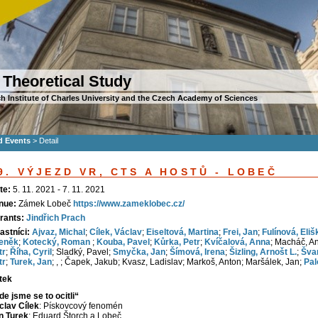
 Theoretical Study
h Institute of Charles University and the Czech Academy of Sciences
d Events
>
Detail
9. VÝJEZD VR, CTS A HOSTŮ - LOBEČ
te:
5. 11. 2021 - 7. 11. 2021
nue:
Zámek Lobeč
https://www.zameklobec.cz/
rants:
Jindřich Prach
astníci:
Ajvaz, Michal
;
Cílek, Václav
;
Eiseltová, Martina
;
Frei, Jan
;
Fulínová, Eliš
eněk
;
Kotecký, Roman
;
Kouba, Pavel
;
Kůrka, Petr
;
Kvíčalová, Anna
; Macháč, A
tr
;
Říha, Cyril
; Sladký, Pavel;
Smyčka, Jan
;
Šímová, Irena
;
Šizling, Arnošt L.
;
Šva
tr
;
Turek, Jan
; , ; Čapek, Jakub; Kvasz, Ladislav; Markoš, Anton; Maršálek, Jan;
Pal
tek
de jsme se to ocitli“
clav Cílek
: Pískovcový fenomén
n Turek
: Eduard Štorch a Lobeč