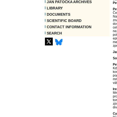
JAN PATOČKA ARCHIVES
Pe
LIBRARY
Pe
Če
DOCUMENTS
Na
zn
SCIENTIFIC BOARD
dos
CONTACT INFORMATION
ce
ne
SEARCH
po
ep
me
zp
Ja
So
Pe
Kd
ko
po
mn
vá
Ir
Mn
pr
to
zji
di
Cy