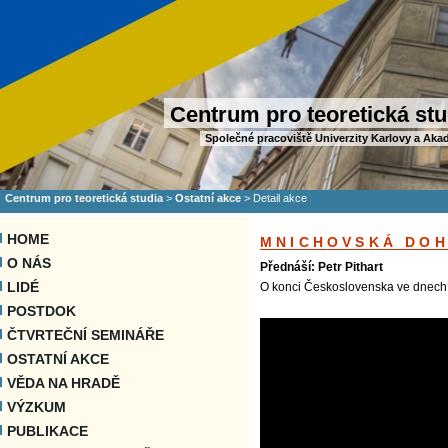
Centrum pro teoretická stu
Společné pracoviště Univerzity Karlovy a Aka
Centrum pro teoretická studia
>
Ostatní akce
>
Detail akce
HOME
MNICHOVSKÁ DO
O NÁS
Přednáší: Petr Pithart
LIDÉ
O konci Československa ve dnech 
POSTDOK
ČTVRTEČNÍ SEMINÁŘE
OSTATNÍ AKCE
VĚDA NA HRADĚ
VÝZKUM
PUBLIKACE