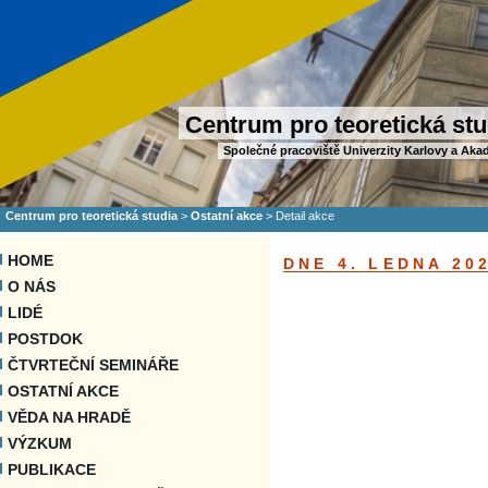
Centrum pro teoretická stu
Společné pracoviště Univerzity Karlovy a Aka
Centrum pro teoretická studia
>
Ostatní akce
>
Detail akce
HOME
DNE 4. LEDNA 20
O NÁS
LIDÉ
POSTDOK
ČTVRTEČNÍ SEMINÁŘE
OSTATNÍ AKCE
VĚDA NA HRADĚ
VÝZKUM
PUBLIKACE