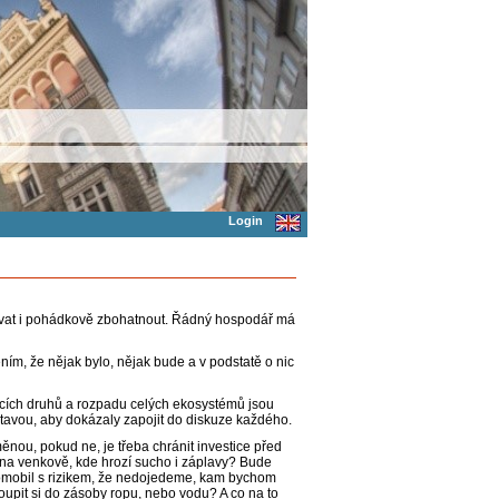
Login
hovat i pohádkově zbohatnout. Řádný hospodář má
zením, že nějak bylo, nějak bude a v podstatě o nic
cích druhů a rozpadu celých ekosystémů jsou
tavou, aby dokázaly zapojit do diskuze každého.
ěnou, pokud ne, je třeba chránit investice před
o na venkově, kde hrozí sucho i záplavy? Bude
tromobil s rizikem, že nedojedeme, kam bychom
oupit si do zásoby ropu, nebo vodu? A co na to