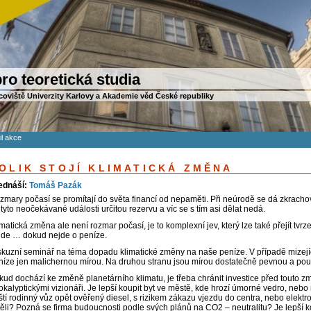
ro teoretická studia
coviště Univerzity Karlovy a Akademie věd České republiky
il akce
OLIK STOJÍ KLIMATICKÁ ZMĚNA
ednáší:
Tomáš Pazák
zmary počasí se promítají do světa financí od nepaměti. Při neúrodě se dá zkrac
tyto neočekávané události určitou rezervu a víc se s tím asi dělat nedá.
matická změna ale není rozmar počasí, je to komplexní jev, který lze také přejít tvr
jde … dokud nejde o peníze.
skuzní seminář na téma dopadu klimatické změny na naše peníze. V případě mizejí
níze jen malichernou mírou. Na druhou stranu jsou mírou dostatečně pevnou a pou
kud dochází ke změně planetárního klimatu, je třeba chránit investice před touto zm
okalyptickými vizionáři. Je lepší koupit byt ve městě, kde hrozí úmorné vedro, neb
íští rodinný vůz opět ověřený diesel, s rizikem zákazu vjezdu do centra, nebo elek
těli? Pozná se firma budoucnosti podle svých plánů na CO2 – neutralitu? Je lepší k