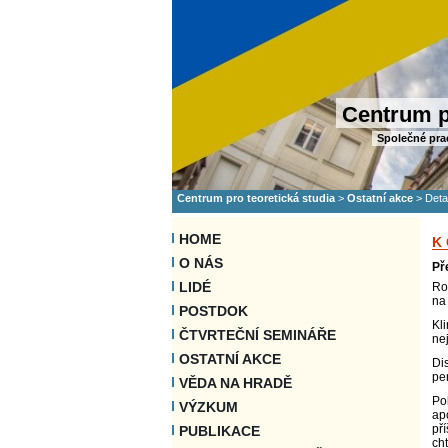
Centrum p
Společné pra
Centrum pro teoretická studia
>
Ostatní akce
>
Deta
HOME
K
O NÁS
Př
LIDÉ
Ro
na 
POSTDOK
Kli
ČTVRTEČNÍ SEMINÁŘE
ne
OSTATNÍ AKCE
Di
pe
VĚDA NA HRADĚ
Po
VÝZKUM
ap
př
PUBLIKACE
ch