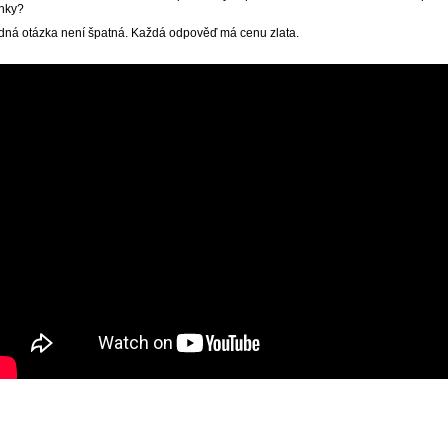
nky?
dná otázka není špatná. Každá odpověď má cenu zlata.