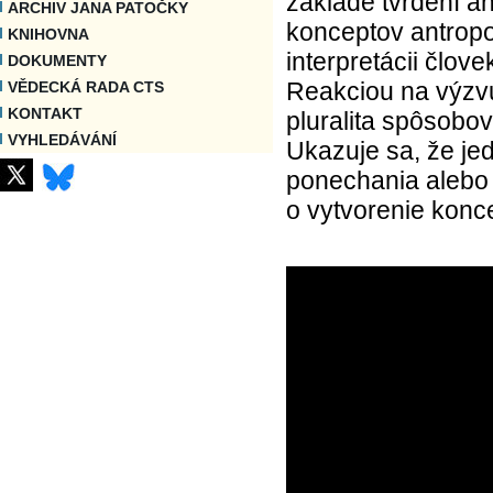
základe tvrdení a
ARCHIV JANA PATOČKY
konceptov antropo
KNIHOVNA
interpretácii člo
DOKUMENTY
Reakciou na výzvu
VĚDECKÁ RADA CTS
KONTAKT
pluralita spôsobov
VYHLEDÁVÁNÍ
Ukazuje sa, že je
ponechania alebo
o vytvorenie konc