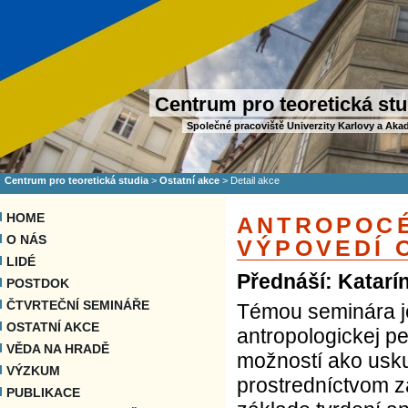
Centrum pro teoretická stu
Společné pracoviště Univerzity Karlovy a Aka
Centrum pro teoretická studia
>
Ostatní akce
>
Detail akce
HOME
ANTROPOCÉ
O NÁS
VÝPOVEDÍ 
LIDÉ
Přednáší: Katarí
POSTDOK
ČTVRTEČNÍ SEMINÁŘE
Témou seminára je
OSTATNÍ AKCE
antropologickej p
VĚDA NA HRADĚ
možností ako uskut
VÝZKUM
prostredníctvom z
PUBLIKACE