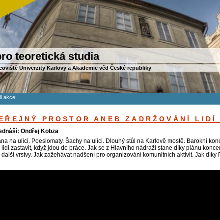
ro teoretická studia
coviště Univerzity Karlovy a Akademie věd České republiky
il akce
EŘEJNÝ PROSTOR ANEB ZADRŽOVÁNÍ LIDÍ
ednáší: Ondřej Kobza
ána na ulici. Poesiomaty. Šachy na ulici. Dlouhý stůl na Karlově mostě. Barokní ko
 lidi zastavit, když jdou do práce. Jak se z Hlavního nádraží stane díky piánu konce
m další vrstvy. Jak zažehávat nadšení pro organizování komunitních aktivit. Jak díky