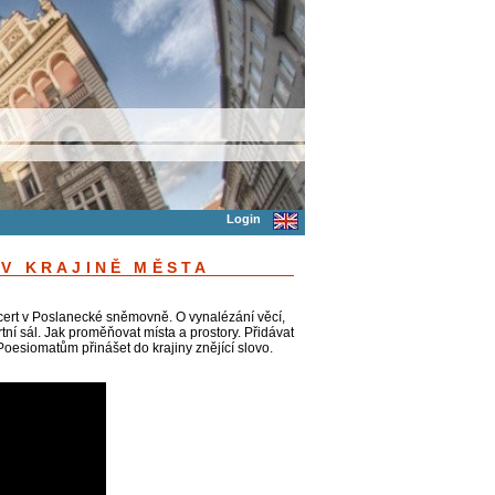
Login
 V KRAJINĚ MĚSTA
ncert v Poslanecké sněmovně. O vynalézání věcí,
rtní sál. Jak proměňovat místa a prostory. Přidávat
 Poesiomatům přinášet do krajiny znějící slovo.