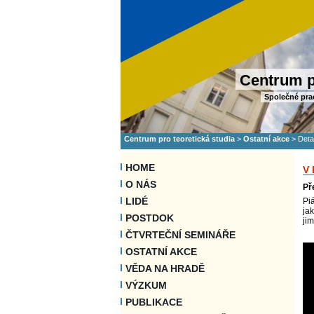
Centrum p
Společné pra
Centrum pro teoretická studia
>
Ostatní akce
>
Deta
HOME
V
O NÁS
Př
LIDÉ
Pi
jak
POSTDOK
ji
ČTVRTEČNÍ SEMINÁŘE
OSTATNÍ AKCE
VĚDA NA HRADĚ
VÝZKUM
PUBLIKACE