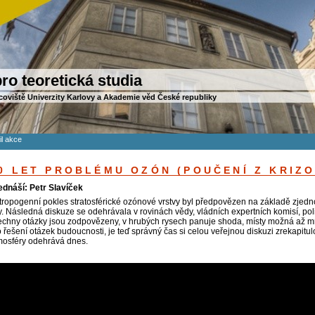
ro teoretická studia
coviště Univerzity Karlovy a Akademie věd České republiky
il akce
0 LET PROBLÉMU OZÓN (POUČENÍ Z KRIZ
ednáší: Petr Slavíček
tropogenní pokles stratosférické ozónové vrstvy byl předpovězen na základě zjed
y. Následná diskuze se odehrávala v rovinách vědy, vládních expertních komisí, polit
echny otázky jsou zodpovězeny, v hrubých rysech panuje shoda, místy možná až mr
o řešení otázek budoucnosti, je teď správný čas si celou veřejnou diskuzi zrekapitul
mosféry odehrává dnes.