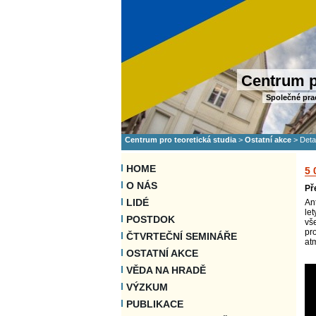
Centrum p
Společné pra
Centrum pro teoretická studia
>
Ostatní akce
>
Deta
HOME
5
O NÁS
Př
LIDÉ
An
let
POSTDOK
vš
pr
ČTVRTEČNÍ SEMINÁŘE
at
OSTATNÍ AKCE
VĚDA NA HRADĚ
VÝZKUM
PUBLIKACE