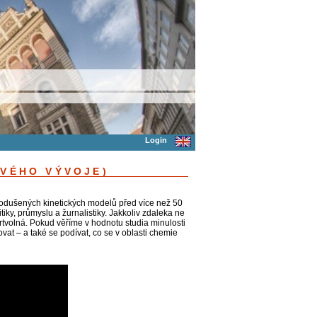
Login
OVÉHO VÝVOJE)
nodušených kinetických modelů před více než 50
iky, průmyslu a žurnalistiky. Jakkoliv zdaleka ne
tvolná. Pokud věříme v hodnotu studia minulosti
ovat – a také se podívat, co se v oblasti chemie