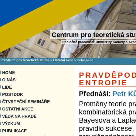
Centrum pro teoretická stu
Společné pracoviště Univerzity Karlovy a Aka
Centrum pro teoretická studia
>
Ostatní akce
>
Detail akce
HOME
PRAVDĚPOD
O NÁS
ENTROPIE
LIDÉ
Přednáší:
Petr K
POSTDOK
ČTVRTEČNÍ SEMINÁŘE
Proměny teorie pr
OSTATNÍ AKCE
kombinatorická pr
VĚDA NA HRADĚ
Bayesova a Lapla
VÝZKUM
pravidlo sukcese,
PUBLIKACE