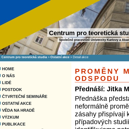
Centrum pro teoretická stu
Společné pracoviště Univerzity Karlovy a Aka
Centrum pro teoretická studia
>
Ostatní akce
>
Detail akce
HOME
PROMĚNY M
O NÁS
ODSPODU
LIDÉ
Přednáší: Jitka 
POSTDOK
ČTVRTEČNÍ SEMINÁŘE
Přednáška předsta
OSTATNÍ AKCE
neformálně proměňu
VĚDA NA HRADĚ
zásahy přispívají
VÝZKUM
případových studi
PUBLIKACE