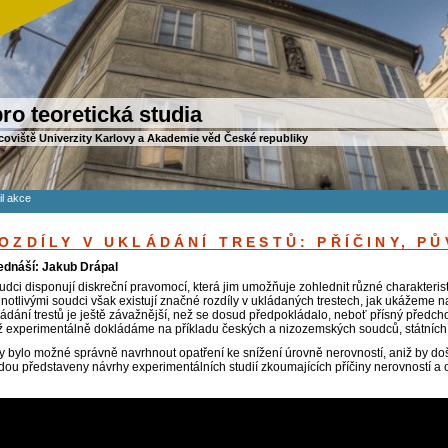
ro teoretická studia
coviště Univerzity Karlovy a Akademie věd České republiky
il akce
OZDÍLY V UKLÁDÁNÍ TRESTŮ: PŘÍČINY, PŮ
ednáší: Jakub Drápal
udci disponují diskreční pravomocí, která jim umožňuje zohlednit různé charakterist
dnotlivými soudci však existují značné rozdíly v ukládaných trestech, jak ukážeme 
ládání trestů je ještě závažnější, než se dosud předpokládalo, neboť přísný předcho
ž experimentálně dokládáme na příkladu českých a nizozemských soudců, státních 
y bylo možné správně navrhnout opatření ke snížení úrovně nerovností, aniž by doš
dou představeny návrhy experimentálních studií zkoumajících příčiny nerovností a 