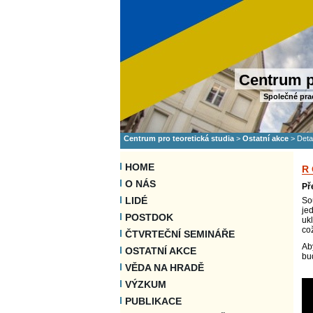
Centrum p
Společné pra
Centrum pro teoretická studia
>
Ostatní akce
>
Deta
HOME
R
O NÁS
Př
LIDÉ
So
je
POSTDOK
uk
co
ČTVRTEČNÍ SEMINÁŘE
Ab
OSTATNÍ AKCE
bu
VĚDA NA HRADĚ
VÝZKUM
PUBLIKACE