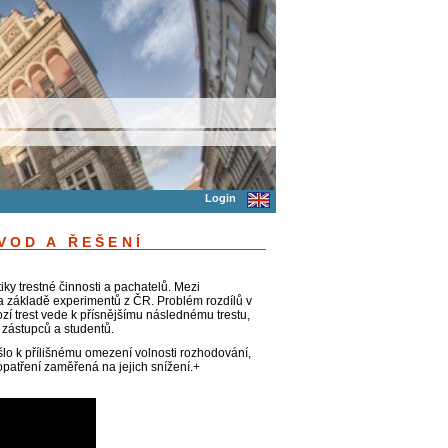
Login
VOD A ŘEŠENÍ
iky trestné činnosti a pachatelů. Mezi
na základě experimentů z ČR. Problém rozdílů v
zí trest vede k přísnějšímu následnému trestu,
zástupců a studentů.
lo k přílišnému omezení volnosti rozhodování,
opatření zaměřená na jejich snížení.+