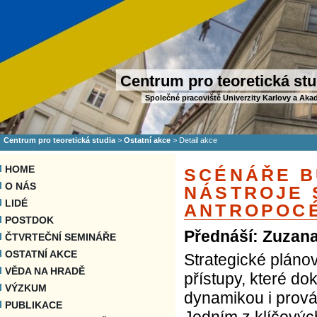
Centrum pro teoretická stu
Společné pracoviště Univerzity Karlovy a Aka
Centrum pro teoretická studia
>
Ostatní akce
>
Detail akce
HOME
SCÉNÁŘE B
O NÁS
NÁSTROJE 
LIDÉ
ANTROPOC
POSTDOK
Přednáší: Zuzan
ČTVRTEČNÍ SEMINÁŘE
OSTATNÍ AKCE
Strategické pláno
VĚDA NA HRADĚ
přístupy, které do
VÝZKUM
dynamikou i prová
PUBLIKACE
Jedním z klíčovýc