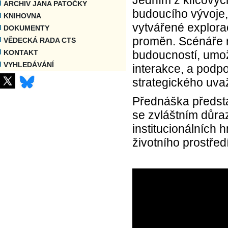
ARCHIV JANA PATOČKY
budoucího vývoje, 
KNIHOVNA
vytvářené explorac
DOKUMENTY
proměn. Scénáře r
VĚDECKÁ RADA CTS
budoucností, umožň
KONTAKT
VYHLEDÁVÁNÍ
interakce, a podpor
strategického uva
Přednáška předsta
se zvláštním důra
institucionálních 
životního prostředí