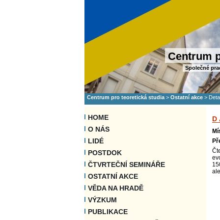
Centrum p
Společné pra
Centrum pro teoretická studia
>
Ostatní akce
>
Deta
HOME
D
O NÁS
Mí
LIDÉ
Př
Čt
POSTDOK
ev
ČTVRTEČNÍ SEMINÁŘE
15
al
OSTATNÍ AKCE
VĚDA NA HRADĚ
VÝZKUM
PUBLIKACE