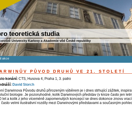
ro teoretická studia
coviště Univerzity Karlovy a Akademie věd České republiky
il akce
ARWINŮV PŮVOD DRUHŮ VE 21. STOLETÍ
sto konání:
CTS, Husova 4, Praha 1, 3. patro
ednáší:
David Storch
ení Darwinova Původu druhů přirozeným výběrem je i dnes strhující zážitek, inspir
oluční biologie. Je pozoruhodné, kolik Darwinových představ (v knize často jen le
0 let a kolik z jeho víceméně zapomenutých koncepcí se dnes dokonce znovu vra
e často velmi ilustrativní rozdíly mezi Darwinovými představami a současným pohle