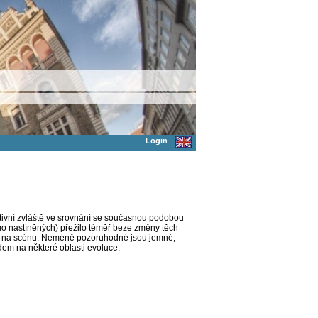
Login
ativní zvláště ve srovnání se současnou podobou
tmo nastíněných) přežilo téměř beze změny těch
cí na scénu. Neméně pozoruhodné jsou jemné,
dem na některé oblasti evoluce.