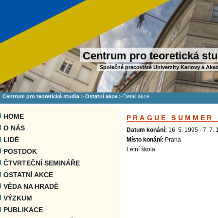
Centrum pro teoretická stu
Společné pracoviště Univerzity Karlovy a Aka
Centrum pro teoretická studia
>
Ostatní akce
>
Detail akce
HOME
PRAGUE SUMMER 
O NÁS
Datum konání:
16. 5. 1995 - 7. 7.
LIDÉ
Místo konání:
Praha
Letní škola
POSTDOK
ČTVRTEČNÍ SEMINÁŘE
OSTATNÍ AKCE
VĚDA NA HRADĚ
VÝZKUM
PUBLIKACE