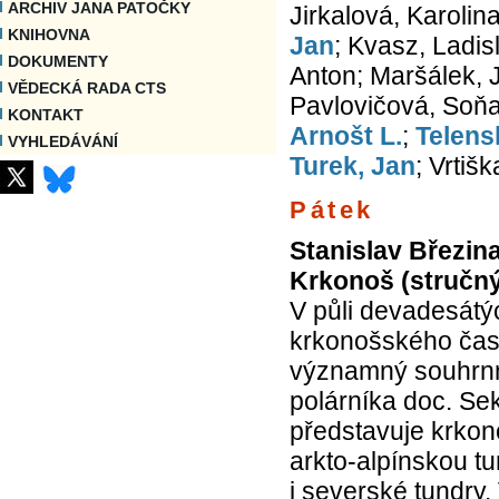
ARCHIV JANA PATOČKY
Jirkalová, Karolin
KNIHOVNA
Jan
; Kvasz, Ladis
DOKUMENTY
Anton; Maršálek, 
VĚDECKÁ RADA CTS
Pavlovičová, Soň
KONTAKT
Arnošt L.
;
Telens
VYHLEDÁVÁNÍ
Turek, Jan
; Vrtiš
Pátek
Stanislav Březin
Krkonoš (stručn
V půli devadesátýc
krkonošského čas
významný souhrnný
polárníka doc. Se
představuje krkon
arkto-alpínskou tu
i severské tundry.