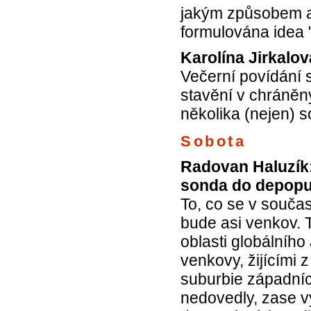
jakým způsobem a
formulována idea 
Karolína Jirkalov
Večerní povídání 
stavění v chráněn
několika (nejen)
Sobota
Radovan Haluzík
sonda do depopu
To, co se v souča
bude asi venkov. 
oblasti globálního
venkovy, žijícími
suburbie západních
nedovedly, zase v