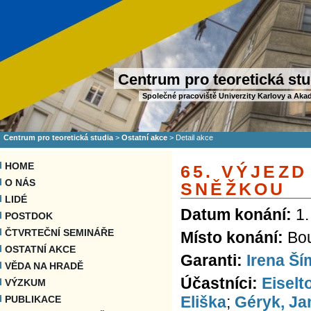
Centrum pro teoretická stu
Společné pracoviště Univerzity Karlovy a Aka
Centrum pro teoretická studia
>
Ostatní akce
>
Detail akce
HOME
65. VÝJEZD
O NÁS
SNĚŽKOU
LIDÉ
Datum konání:
1.
POSTDOK
ČTVRTEČNÍ SEMINÁŘE
Místo konání:
Bo
OSTATNÍ AKCE
Garanti:
Irena Š
VĚDA NA HRADĚ
Účastníci:
Eiselt
VÝZKUM
Eliška
;
Géryk, Ja
PUBLIKACE