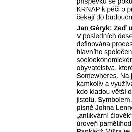
příspěvku se poku
KRNAP k péči o prim
čekají do budoucn
Jan Géryk: Zeď u
V posledních deset
definována proce
hlavního společen
socioekonomickému
obyvatelstva, kte
Somewheres. Na jed
kamkoliv a využívaj
kdo kladou větší 
jistotu. Symbolem 
písně Johna Lenn
„antikvární člověk
úroveň pamětihodn
Pankádž Mišra jej 