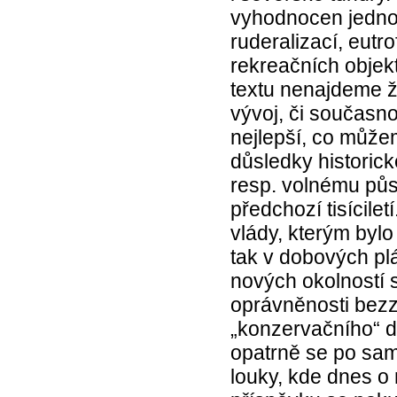
vyhodnocen jednoz
ruderalizací, eutr
rekreačních objekt
textu nenajdeme 
vývoj, či současno
nejlepší, co můžem
důsledky historic
resp. volnému půso
předchozí tisícilet
vlády, kterým bylo
tak v dobových p
nových okolností 
oprávněnosti bezz
„konzervačního“ d
opatrně se po sam
louky, kde dnes o