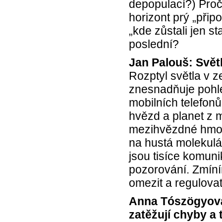
depopulací?) Proč
horizont prý „přip
„kde zůstali jen s
poslední?
Jan Palouš: Světl
Rozptyl světla v 
znesnadňuje pohl
mobilních telefonů
hvězd a planet z 
mezihvězdné hmot
na hustá molekulá
jsou tisíce komuni
pozorování. Zmíní
omezit a regulovat
Anna Tószögyová:
zatěžují chyby a 