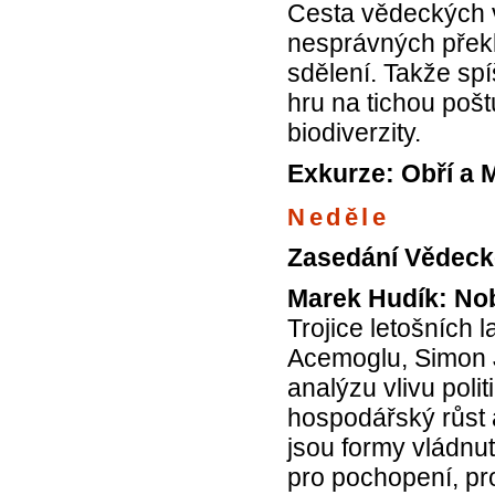
Cesta vědeckých vý
nesprávných překl
sdělení. Takže spí
hru na tichou pošt
biodiverzity.
Exkurze: Obří a 
Neděle
Zasedání Vědeck
Marek Hudík: Nob
Trojice letošních
Acemoglu, Simon 
analýzu vlivu pol
hospodářský růst a
jsou formy vládnut
pro pochopení, pr