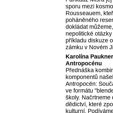
sporu mezi kosmop
Rousseauem, kteří 
poháněného resent
dokládat můžeme, 
nepolitické otázky
příkladu diskuze 
zámku v Novém Ji
Karolína Pauknero
Antropocénu
Přednáška kombino
komponentů našeh
Antropocén: Souča
ve formátu "blende
školy. Načrtneme 
dědictví, které zpo
kulturní. Podíváme