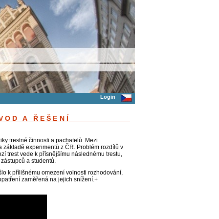
Login
VOD A ŘEŠENÍ
iky trestné činnosti a pachatelů. Mezi
na základě experimentů z ČR. Problém rozdílů v
zí trest vede k přísnějšímu následnému trestu,
zástupců a studentů.
lo k přílišnému omezení volnosti rozhodování,
opatření zaměřená na jejich snížení.+