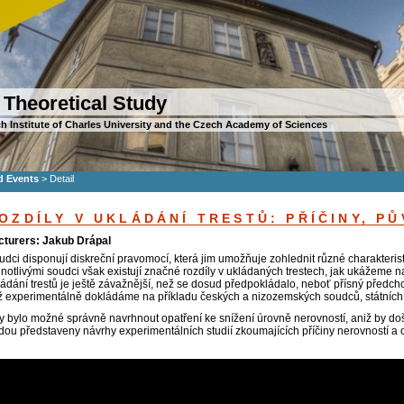
 Theoretical Study
h Institute of Charles University and the Czech Academy of Sciences
d Events
>
Detail
OZDÍLY V UKLÁDÁNÍ TRESTŮ: PŘÍČINY, PŮ
cturers: Jakub Drápal
udci disponují diskreční pravomocí, která jim umožňuje zohlednit různé charakterist
dnotlivými soudci však existují značné rozdíly v ukládaných trestech, jak ukážeme 
ládání trestů je ještě závažnější, než se dosud předpokládalo, neboť přísný předcho
ž experimentálně dokládáme na příkladu českých a nizozemských soudců, státních 
y bylo možné správně navrhnout opatření ke snížení úrovně nerovností, aniž by doš
dou představeny návrhy experimentálních studií zkoumajících příčiny nerovností a 