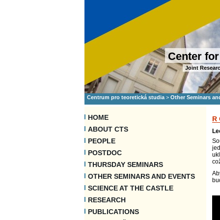
Center for
Joint Researc
Centrum pro teoretická studia
>
Other Seminars an
HOME
R
ABOUT CTS
Le
PEOPLE
So
je
POSTDOC
uk
co
THURSDAY SEMINARS
Ab
OTHER SEMINARS AND EVENTS
bu
SCIENCE AT THE CASTLE
RESEARCH
PUBLICATIONS