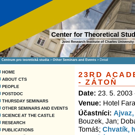
Center for Theoretical Stu
Joint Research Institute of Charles Universi
Centrum pro teoretická studia
>
Other Seminars and Events
>
Detail
HOME
23RD ACAD
ABOUT CTS
- ZÁTOŇ
PEOPLE
Date:
23. 5. 2003 
POSTDOC
THURSDAY SEMINARS
Venue:
Hotel Fara
OTHER SEMINARS AND EVENTS
Účastníci:
Ajvaz,
SCIENCE AT THE CASTLE
Bouzek, Jan; Dobal,
RESEARCH
Tomáš;
Chvatík, 
PUBLICATIONS