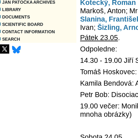
Kotecký, Roman
JAN PATOČKA ARCHIVES
Markoš, Anton; Mráz
LIBRARY
DOCUMENTS
Slanina, Františe
SCIENTIFIC BOARD
Ivan;
Šizling, Arn
CONTACT INFORMATION
Pátek 23.05
.
SEARCH
Odpoledne:
14.30 - 19.00 Jiří 
Tomáš Hoskovec: 
Kamila Bendová: A
Petr Bob: Disocia
19.00 večer: Moni
mnoha obrázky)
Sobota 24.05
.