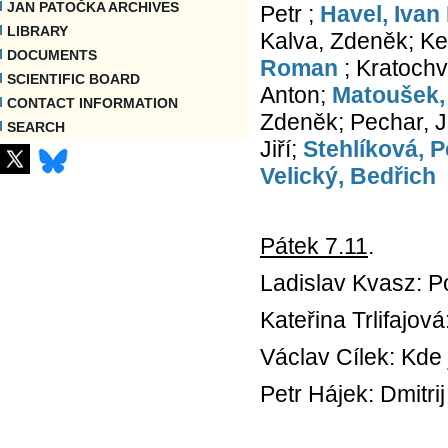
JAN PATOČKA ARCHIVES
Petr ;
Havel, Ivan
LIBRARY
Kalva, Zdeněk; Ke
DOCUMENTS
Roman
; Kratochv
SCIENTIFIC BOARD
Anton;
Matoušek,
CONTACT INFORMATION
Zdeněk; Pechar, Ji
SEARCH
Jiří;
Stehlíková, P
Velický, Bedřich
Pátek 7.11
.
Ladislav Kvasz: P
Kateřina Trlifajo
Václav Cílek: Kde j
Petr Hájek: Dmitri