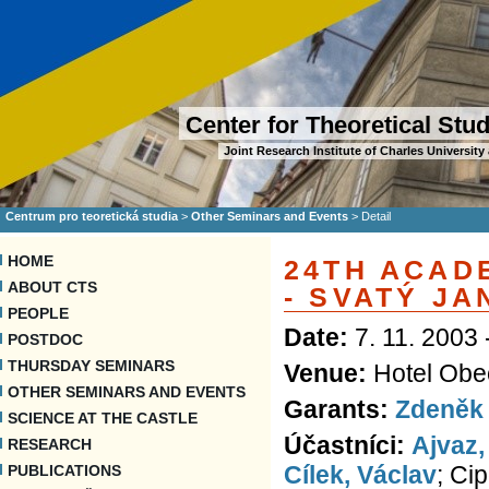
Center for Theoretical Stu
Joint Research Institute of Charles Universi
Centrum pro teoretická studia
>
Other Seminars and Events
>
Detail
HOME
24TH ACAD
ABOUT CTS
- SVATÝ J
PEOPLE
Date:
7. 11. 2003 
POSTDOC
THURSDAY SEMINARS
Venue:
Hotel Obec
OTHER SEMINARS AND EVENTS
Garants:
Zdeněk
SCIENCE AT THE CASTLE
Účastníci:
Ajvaz,
RESEARCH
Cílek, Václav
; Ci
PUBLICATIONS