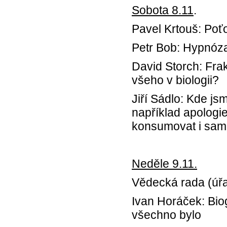
Sobota 8.11
.
Pavel Krtouš: Poť
Petr Bob: Hypnóza
David Storch: Fra
všeho v biologii?
Jiří Sádlo: Kde jsm
například apolog
konsumovat i sam
Neděle 9.11.
Vědecká rada (úřa
Ivan Horáček: Bio
všechno bylo