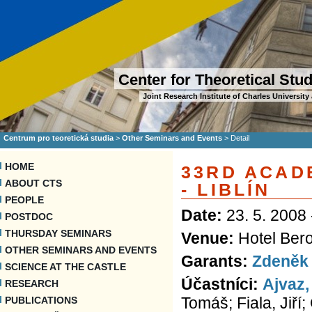
Center for Theoretical Stu
Joint Research Institute of Charles Universi
Centrum pro teoretická studia
>
Other Seminars and Events
>
Detail
HOME
33RD ACAD
ABOUT CTS
- LIBLÍN
PEOPLE
Date:
23. 5. 2008 
POSTDOC
THURSDAY SEMINARS
Venue:
Hotel Bero
OTHER SEMINARS AND EVENTS
Garants:
Zdeněk
SCIENCE AT THE CASTLE
Účastníci:
Ajvaz,
RESEARCH
Tomáš; Fiala, Jiří
PUBLICATIONS