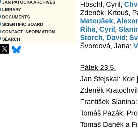
JAN PATOČKA ARCHIVES
Höschl, Cyril;
Chva
LIBRARY
Zdeněk; Krtouš, P
DOCUMENTS
Matoušek, Alexa
SCIENTIFIC BOARD
Říha, Cyril
;
Slani
CONTACT INFORMATION
Storch, David
;
Sv
SEARCH
Švorcová, Jana;
V
Pátek 23.5.
Jan Stejskal: Kde j
Zdeněk Kratochvíl
František Slanina
Tomáš Pazák: Pro
Tomáš Daněk a Fil