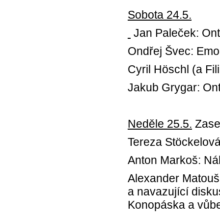
Sobota 24.5.
Jan Paleček: Onto
Ondřej Švec: Emoc
Cyril Höschl (a Fi
Jakub Grygar: Ont
Neděle 25.5.
Zase
Tereza Stöckelová:
Anton Markoš: Náh
Alexander Matouše
a navazující disk
Konopáska a vůbe