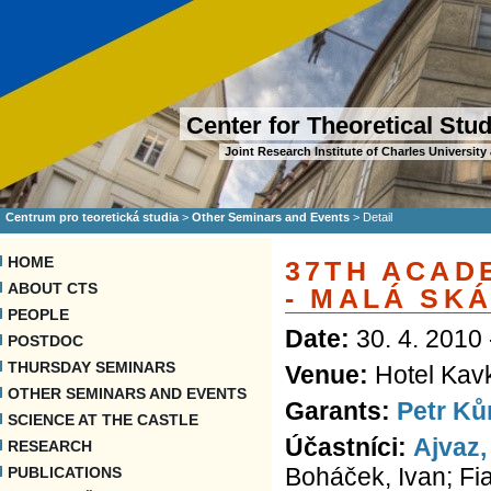
Center for Theoretical Stu
Joint Research Institute of Charles Universi
Centrum pro teoretická studia
>
Other Seminars and Events
>
Detail
HOME
37TH ACAD
ABOUT CTS
- MALÁ SK
PEOPLE
Date:
30. 4. 2010 
POSTDOC
THURSDAY SEMINARS
Venue:
Hotel Kavk
OTHER SEMINARS AND EVENTS
Garants:
Petr Ků
SCIENCE AT THE CASTLE
Účastníci:
Ajvaz,
RESEARCH
Boháček, Ivan; Fial
PUBLICATIONS