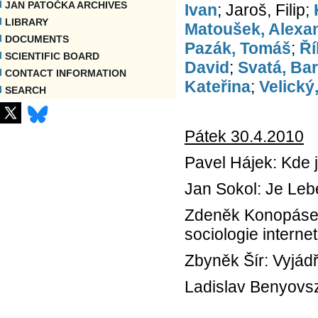
JAN PATOČKA ARCHIVES
Ivan
; Jaroš, Filip;
LIBRARY
Matoušek, Alexa
DOCUMENTS
Pazák, Tomáš
;
Ří
SCIENTIFIC BOARD
David
;
Svatá, Ba
CONTACT INFORMATION
Kateřina
;
Velický
SEARCH
Pátek 30.4.2010
Pavel Hájek: Kde j
Jan Sokol: Je Leb
Zdeněk Konopásek
sociologie interne
Zbyněk Šír: Vyjádř
Ladislav Benyovs