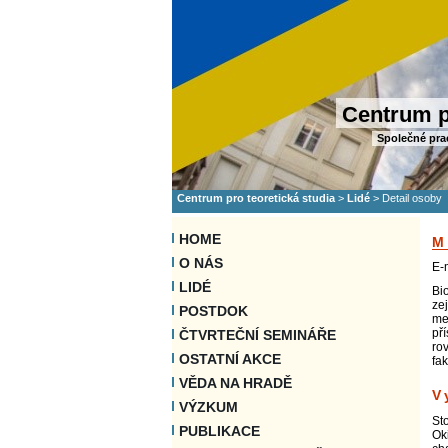
Centrum p
Společné pra
Centrum pro teoretická studia
>
Lidé
>
Detail osoby
HOME
M
O NÁS
E-
LIDÉ
Bi
zej
POSTDOK
me
pří
ČTVRTEČNÍ SEMINÁŘE
ro
OSTATNÍ AKCE
fa
VĚDA NA HRADĚ
V
VÝZKUM
St
PUBLIKACE
Ok