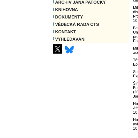
ch
ARCHIV JANA PATOČKY
Mi
KNIHOVNA
dis
Pr
DOKUMENTY
10
VĚDECKÁ RADA CTS
Bo
KONTAKT
Un
pro
VYHLEDÁVÁNÍ
Ec
Mi
ass
Tó
Ec
Se
Ex
Ším
Bo
(2
Jo
Ho
Af
10
Ho
avi
10