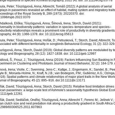
ange equilibria of species richness Ecography, 2022 (4). doi: 10.1111/ecog.05778
kula, Peter; Tószögyová, Anna; Albrecht, Tomáš (2022): A global analysis of aerial
plays in passerines revealed an effect of habitat, mating system and migratory trait
oceedings of the Royal Society B, 289 (1973): 20220370. doi:
.1098/rspb.2022.0370
hdalková, Eliška; Tószögyová, Anna; Šímová, Irena; Storch, David (2021):
iversality in biodiversity patterns: variation in species–temperature and species–
ductivity relationships reveals a prominent role of productivity in diversity gradients
ography, 44 (9): 1366-1378. doi: 10.1111/ecog.05613
kula, Peter; Tószögyová, Anna; Hořák, D.; Petrusková, T.; Storch, David; Albrecht,
ociated with different territoriality in songbirds Behavioral Ecology, 31 (2): 322-3
szögyová, Anna; Storch, David (2019): Global diversity patterns are modulated by te
ology and Biogeography, 28 (12): 1827-1838. doi: 10.1111/geb.12997
idlová, Š.; Frouz, J.; Tószögyová, Anna (2019): Factors Influencing Sun Basking in
periment on Clustering and Phototaxis Journal of Insect Behavior, 32 (2): 164-179
ová, Irena; Violle, C.; Svenning, Jens-C.; Kattge, J.; Engemann, K.; Sandel, B.; Peet, 
yle B.; Morueta-Holme, N.; Kraft, N.J.B.; van Bodegom, P.M.; Gutiérrez, A.G.; Ozinga
018): Spatial patterns and climate relationships of major plant traits in the New W
urnal of Biogeography, 45 (2): 895–916. doi:10.1111/jbi.13171
řák, David; Tószögyová, Anna; Storch, David (2015): Relative food limitation drives 
rican passerines: a large-scale test of Ashmole's seasonality hypothesis Global Eco
.1111/geb.12261
řák, David; Sedláček, Ondřej; Tószögyová, Anna; Albrecht T.; Ferenc M.; Jelínek V.;
an clutch size and nest predation risk along a productivity gradient in South Africa O
.2989/00306525.2011.607863