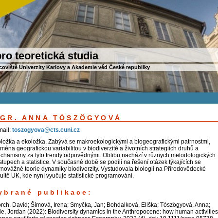
ro teoretická studia
coviště Univerzity Karlovy a Akademie věd České republiky
GR. ANNA TÓSZÖGYOVÁ
mail:
toszogyova@cts.cuni.cz
oložka a ekoložka. Zabývá se makroekologickými a biogeografickými patrnostmi,
ména geografickou variabilitou v biodiverzitě a životních strategiích druhů a
chanismy za tyto trendy odpovědnými. Oblibu nachází v různych metodologických
stupech a statistice. V současné době se podílí na řešení otázek týkajících se
vnovážné teorie dynamiky biodiverzity. Vystudovala biologii na Přírodovědecké
kultě UK, kde nyní vyučuje statistické programování.
ybrané publikace:
orch, David; Šímová, Irena; Smyčka, Jan; Bohdalková, Eliška; Tószögyová, Anna;
ie, Jordan (2022): Biodiversity dynamics in the Anthropocene: how human activities