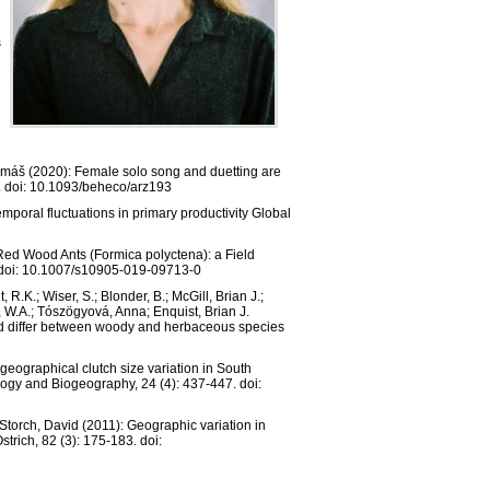
s
 Tomáš (2020): Female solo song and duetting are
29. doi: 10.1093/beheco/arz193
mporal fluctuations in primary productivity Global
 Red Wood Ants (Formica polyctena): a Field
. doi: 10.1007/s10905-019-09713-0
R.K.; Wiser, S.; Blonder, B.; McGill, Brian J.;
, W.A.; Tószögyová, Anna; Enquist, Brian J.
orld differ between woody and herbaceous species
geographical clutch size variation in South
logy and Biogeography, 24 (4): 437-447. doi:
 Storch, David (2011): Geographic variation in
strich, 82 (3): 175-183. doi: