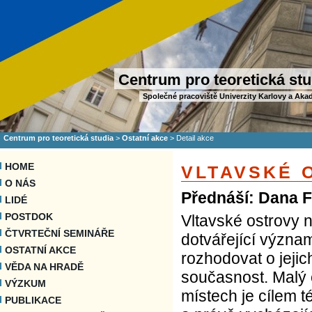
Centrum pro teoretická stu
Společné pracoviště Univerzity Karlovy a Aka
Centrum pro teoretická studia
>
Ostatní akce
>
Detail akce
HOME
VLTAVSKÉ 
O NÁS
Přednáší: Dana F
LIDÉ
POSTDOK
Vltavské ostrovy 
ČTVRTEČNÍ SEMINÁŘE
dotvářející význa
OSTATNÍ AKCE
rozhodovat o jejich
VĚDA NA HRADĚ
současnost. Malý 
VÝZKUM
místech je cílem 
PUBLIKACE