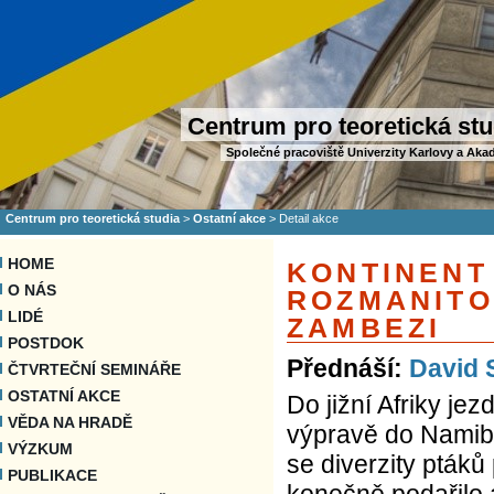
Centrum pro teoretická stu
Společné pracoviště Univerzity Karlovy a Aka
Centrum pro teoretická studia
>
Ostatní akce
>
Detail akce
HOME
KONTINENT
O NÁS
ROZMANITO
LIDÉ
ZAMBEZI
POSTDOK
Přednáší:
David 
ČTVRTEČNÍ SEMINÁŘE
OSTATNÍ AKCE
Do jižní Afriky je
VĚDA NA HRADĚ
výpravě do Namibi
VÝZKUM
se diverzity ptáků
PUBLIKACE
konečně podařilo 