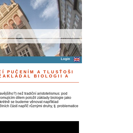
Login
ŽÍ PUČENÍM A TLUSŤOŠI
ZAKLÁDAL BIOLOGII A
vějšího?) než tradiční aristotelismus: pod
mujícím dílem položil základy biologie jako
nkrétně se budeme věnovat například
ělních částí napříč různými druhy, tj. problematice