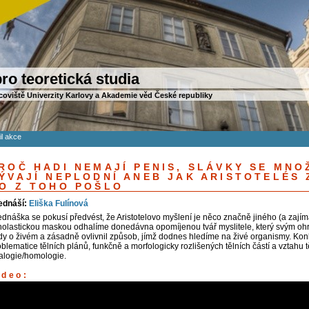
ro teoretická studia
coviště Univerzity Karlovy a Akademie věd České republiky
il akce
ROČ HADI NEMAJÍ PENIS, SLÁVKY SE MNO
ÝVAJÍ NEPLODNÍ ANEB JAK ARISTOTELÉS 
O Z TOHO POŠLO
ednáší:
Eliška Fulínová
ednáška se pokusí předvést, že Aristotelovo myšlení je něco značně jiného (a zajíma
holastickou maskou odhalíme donedávna opomíjenou tvář myslitele, který svým ohro
dy o živém a zásadně ovlivnil způsob, jímž dodnes hledíme na živé organismy. Ko
blematice tělních plánů, funkčně a morfologicky rozlišených tělních částí a vztahu t
alogie/homologie.
ideo: