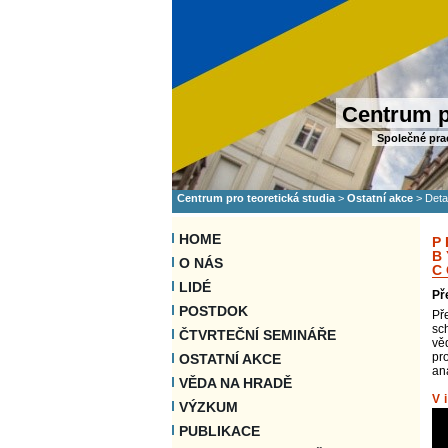
Centrum p
Společné pra
Centrum pro teoretická studia
>
Ostatní akce
>
Deta
HOME
P
B
O NÁS
C
LIDÉ
Př
POSTDOK
Př
sc
ČTVRTEČNÍ SEMINÁŘE
vě
pro
OSTATNÍ AKCE
an
VĚDA NA HRADĚ
V
VÝZKUM
PUBLIKACE