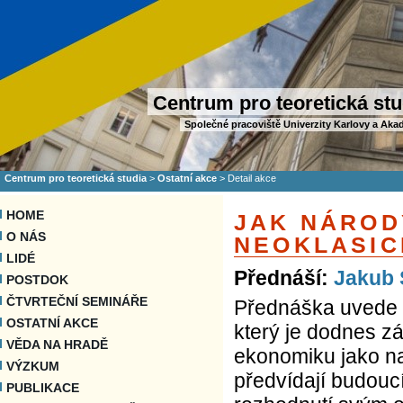
Centrum pro teoretická stu
Společné pracoviště Univerzity Karlovy a Aka
Centrum pro teoretická studia
>
Ostatní akce
>
Detail akce
HOME
JAK NÁROD
O NÁS
NEOKLASI
LIDÉ
Přednáší:
Jakub 
POSTDOK
ČTVRTEČNÍ SEMINÁŘE
Přednáška uvede 
OSTATNÍ AKCE
který je dodnes 
VĚDA NA HRADĚ
ekonomiku jako na
VÝZKUM
předvídají budouc
PUBLIKACE