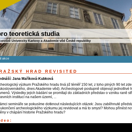
ro teoretická studia
coviště Univerzity Karlovy a Akademie věd České republiky
il akce
RAŽSKÝ HRAD REVISITED
ednáší: Jana Maříková-Kubková
cheologický výzkum Pražského hradu trvá již téměř 150 let, z toho plných 90 let zd
skoslovenského, dnes Akademie věd). Archeologové postupně objevují jednotlivé h
amenů. Výsledky jejich bádání se promítají do základních představ o vzniku raně s
kevních institucí na našem území, ...
rámci semináře se pokusíme dotknout následujících otázek: Jsou zaběhnuté představ
 ukončení archeologického výzkumu jej revidovat a má to smysl? Mohou přinést no
ěny v chápání historie Pražského hradu?
ideo: