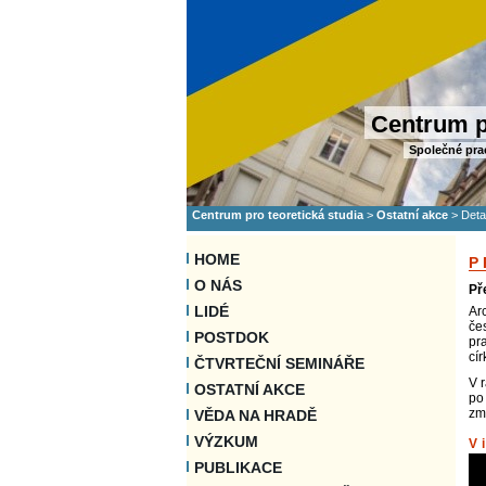
Centrum p
Společné pra
Centrum pro teoretická studia
>
Ostatní akce
>
Deta
HOME
P
O NÁS
Př
LIDÉ
Ar
če
POSTDOK
pr
cír
ČTVRTEČNÍ SEMINÁŘE
V 
OSTATNÍ AKCE
po
zm
VĚDA NA HRADĚ
VÝZKUM
V
PUBLIKACE