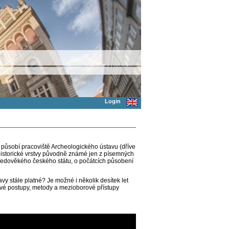
Login
e působí pracoviště Archeologického ústavu (dříve
istorické vrstvy původně známé jen z písemných
tředověkého českého státu, o počátcích působení
y stále platné? Je možné i několik desítek let
vé postupy, metody a mezioborové přístupy