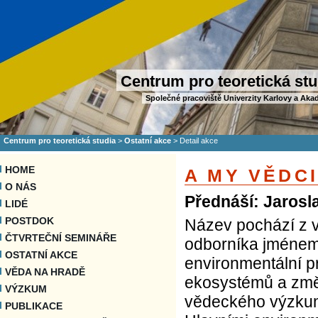
Centrum pro teoretická stu
Společné pracoviště Univerzity Karlovy a Aka
Centrum pro teoretická studia
>
Ostatní akce
>
Detail akce
HOME
A MY VĚDCI
O NÁS
Přednáší: Jarosl
LIDÉ
POSTDOK
Název pochází z 
ČTVRTEČNÍ SEMINÁŘE
odborníka jménem 
OSTATNÍ AKCE
environmentální pr
VĚDA NA HRADĚ
ekosystémů a změn
VÝZKUM
vědeckého výzkumu
PUBLIKACE