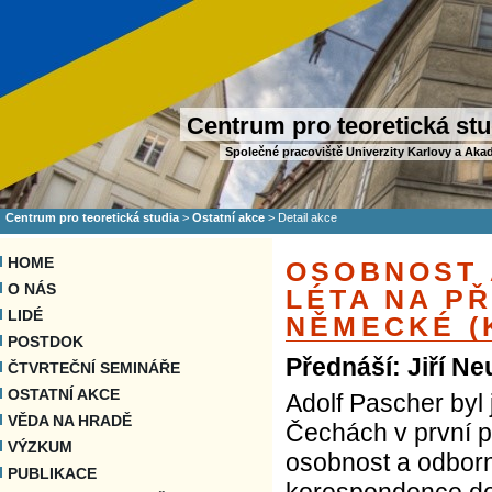
Centrum pro teoretická stu
Společné pracoviště Univerzity Karlovy a Aka
Centrum pro teoretická studia
>
Ostatní akce
>
Detail akce
HOME
OSOBNOST 
O NÁS
LÉTA NA P
LIDÉ
NĚMECKÉ (
POSTDOK
Přednáší: Jiří N
ČTVRTEČNÍ SEMINÁŘE
OSTATNÍ AKCE
Adolf Pascher byl
VĚDA NA HRADĚ
Čechách v první po
VÝZKUM
osobnost a odborn
PUBLIKACE
korespondence doc