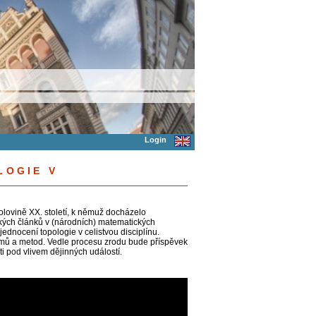
Login
LOGIE V
lovině XX. století, k němuž docházelo
kých článků v (národních) matematických
ednocení topologie v celistvou disciplínu.
jmů a metod. Vedle procesu zrodu bude příspěvek
i pod vlivem dějinných událostí.