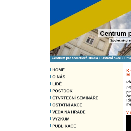
Centrum p
Společné pra
Centrum pro teoretická studia
>
Ostatní akce
>
Deta
HOME
K
M
O NÁS
Př
LIDÉ
Př
POSTDOK
pr
ča
ČTVRTEČNÍ SEMINÁŘE
Rů
me
OSTATNÍ AKCE
VĚDA NA HRADĚ
V
VÝZKUM
PUBLIKACE