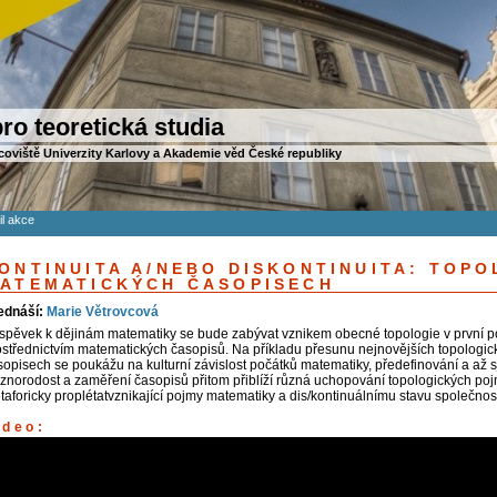
ro teoretická studia
coviště Univerzity Karlovy a Akademie věd České republiky
il akce
ONTINUITA A/NEBO DISKONTINUITA: TOPO
ATEMATICKÝCH ČASOPISECH
ednáší:
Marie Větrovcová
íspěvek k dějinám matematiky se bude zabývat vznikem obecné topologie v první po
ostřednictvím matematických časopisů. Na příkladu přesunu nejnovějších topologic
sopisech se poukážu na kulturní závislost počátků matematiky, předefinování a až sj
znorodost a zaměření časopisů přitom přiblíží různá uchopování topologických po
taforicky proplétatvznikající pojmy matematiky a dis/kontinuálnímu stavu společnost
ideo: