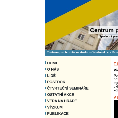
Centrum p
Společné pra
Centrum pro teoretická studia
>
Ostatní akce
>
Deta
HOME
T
O NÁS
Př
LIDÉ
Po
po
POSTDOK
ta
ex
ČTVRTEČNÍ SEMINÁŘE
ko
OSTATNÍ AKCE
V
VĚDA NA HRADĚ
VÝZKUM
PUBLIKACE