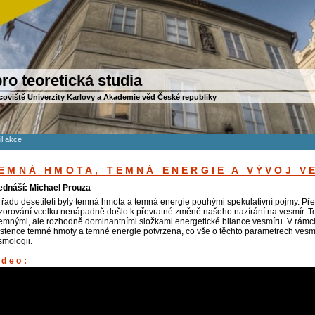
ro teoretická studia
coviště Univerzity Karlovy a Akademie věd České republiky
il akce
EMNÁ HMOTA, TEMNÁ ENERGIE A VÝVOJ V
ednáší: Michael Prouza
 řadu desetiletí byly temná hmota a temná energie pouhými spekulativní pojmy. Pře
zorování vcelku nenápadně došlo k převratné změně našeho nazírání na vesmír. Te
jemnými, ale rozhodně dominantními složkami energetické bilance vesmíru. V rámc
istence temné hmoty a temné energie potvrzena, co vše o těchto parametrech vesmír
smologii.
ideo: