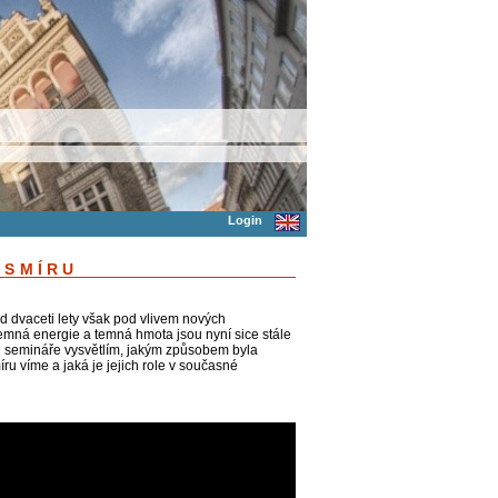
Login
ESMÍRU
d dvaceti lety však pod vlivem nových
mná energie a temná hmota jsou nyní sice stále
i semináře vysvětlím, jakým způsobem byla
u víme a jaká je jejich role v současné