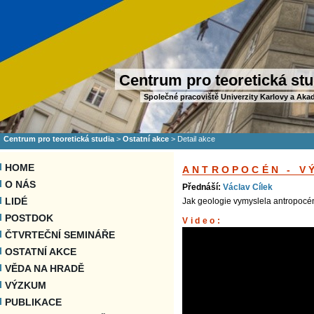
Centrum pro teoretická stu
Společné pracoviště Univerzity Karlovy a Aka
Centrum pro teoretická studia
>
Ostatní akce
>
Detail akce
HOME
ANTROPOCÉN - V
O NÁS
Přednáší:
Václav Cílek
LIDÉ
Jak geologie vymyslela antropocén a
POSTDOK
Video:
ČTVRTEČNÍ SEMINÁŘE
OSTATNÍ AKCE
VĚDA NA HRADĚ
VÝZKUM
PUBLIKACE