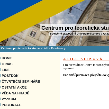
Centrum pro teoretická stu
Společné pracoviště Univerzity Karlovy a Aka
Centrum pro teoretická studia
>
Lidé
>
Detail osoby
HOME
ALICE KLIKOVÁ
O NÁS
Projekt v rámci Centra teoretických
systémů
LIDÉ
Pro další publikace přejděte do v
POSTDOK
ČTVRTEČNÍ SEMINÁŘE
OSTATNÍ AKCE
VĚDA NA HRADĚ
VÝZKUM
PUBLIKACE