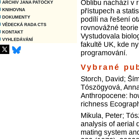
Oblibu nachází v 
ARCHIV JANA PATOČKY
přístupech a stati
KNIHOVNA
DOKUMENTY
podílí na řešení o
VĚDECKÁ RADA CTS
rovnovážné teorie
KONTAKT
Vystudovala biolo
VYHLEDÁVÁNÍ
fakultě UK, kde ny
programování.
Vybrané pub
Storch, David; Ší
Tószögyová, Anna;
Anthropocene: how
richness Ecograph
Mikula, Peter; Tó
analysis of aerial 
mating system and 