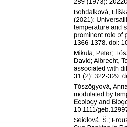
289 (1973): 20220
Bohdalková, Elišk
(2021): Universalit
temperature and sp
prominent role of p
1366-1378. doi: 1
Mikula, Peter; Tós
David; Albrecht, 
associated with dif
31 (2): 322-329. 
Tószögyová, Anna; 
modulated by tempo
Ecology and Bioge
10.1111/geb.1299
Seidlová, Š.; Frou