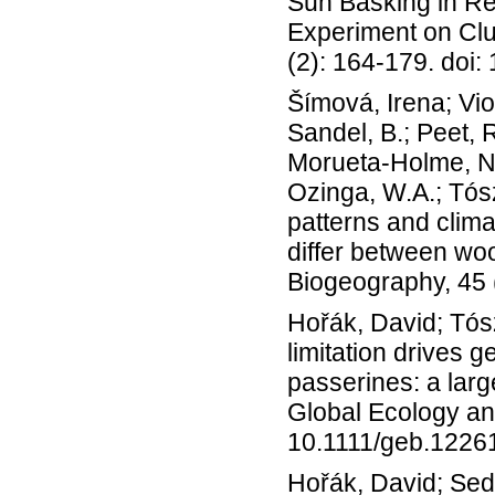
Sun Basking in Re
Experiment on Clus
(2): 164-179. doi
Šímová, Irena; Vio
Sandel, B.; Peet, R
Morueta-Holme, N.;
Ozinga, W.A.; Tósz
patterns and clima
differ between wo
Biogeography, 45 
Hořák, David; Tós
limitation drives g
passerines: a larg
Global Ecology an
10.1111/geb.1226
Hořák, David; Sed