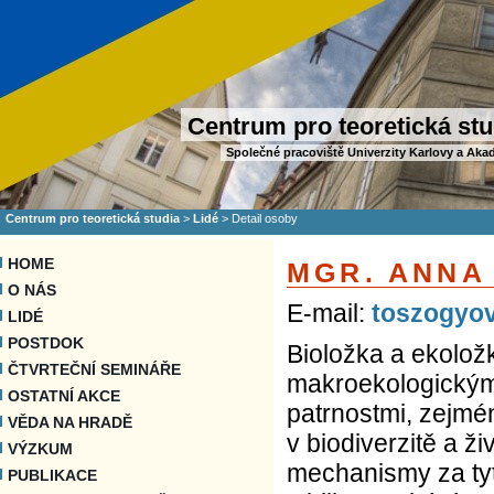
Centrum pro teoretická stu
Společné pracoviště Univerzity Karlovy a Aka
Centrum pro teoretická studia
>
Lidé
>
Detail osoby
HOME
MGR. ANNA
O NÁS
E-mail:
toszogyov
LIDÉ
POSTDOK
Bioložka a ekolož
ČTVRTEČNÍ SEMINÁŘE
makroekologickým
OSTATNÍ AKCE
patrnostmi, zejmén
VĚDA NA HRADĚ
v biodiverzitě a ži
VÝZKUM
mechanismy za ty
PUBLIKACE