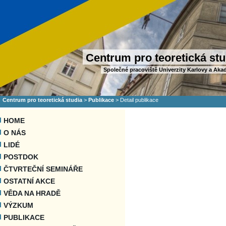
Centrum pro teoretická stu
Společné pracoviště Univerzity Karlovy a Aka
Centrum pro teoretická studia
>
Publikace
>
Detail publikace
HOME
O NÁS
LIDÉ
POSTDOK
ČTVRTEČNÍ SEMINÁŘE
OSTATNÍ AKCE
VĚDA NA HRADĚ
VÝZKUM
PUBLIKACE