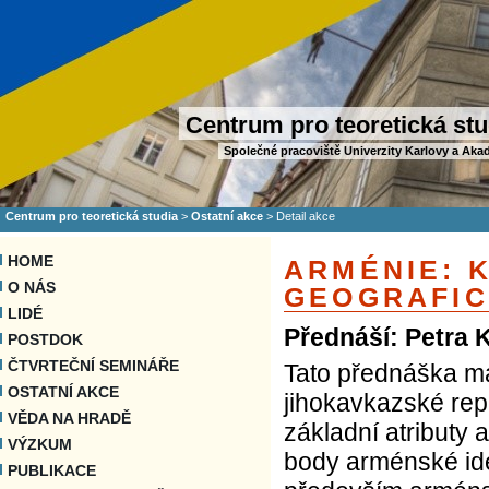
Centrum pro teoretická stu
Společné pracoviště Univerzity Karlovy a Aka
Centrum pro teoretická studia
>
Ostatní akce
>
Detail akce
HOME
ARMÉNIE: K
O NÁS
GEOGRAFIC
LIDÉ
Přednáší: Petra 
POSTDOK
ČTVRTEČNÍ SEMINÁŘE
Tato přednáška má
OSTATNÍ AKCE
jihokavkazské repu
VĚDA NA HRADĚ
základní atributy
VÝZKUM
body arménské iden
PUBLIKACE