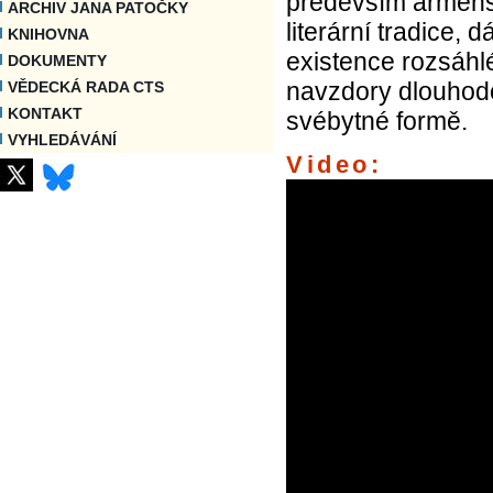
především arménsk
ARCHIV JANA PATOČKY
literární tradice,
KNIHOVNA
existence rozsáhlé
DOKUMENTY
navzdory dlouhodob
VĚDECKÁ RADA CTS
KONTAKT
svébytné formě.
VYHLEDÁVÁNÍ
Video: