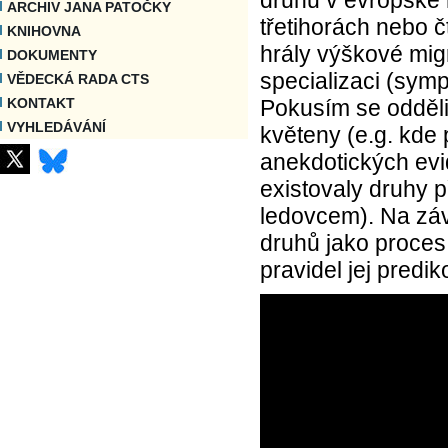
ARCHIV JANA PATOČKY
třetihorách nebo č
KNIHOVNA
hrály výškové migr
DOKUMENTY
specializaci (symp
VĚDECKÁ RADA CTS
Pokusím se odděli
KONTAKT
VYHLEDÁVÁNÍ
květeny (e.g. kde
anekdotických evid
existovaly druhy 
ledovcem). Na záv
druhů jako proces 
pravidel jej predik