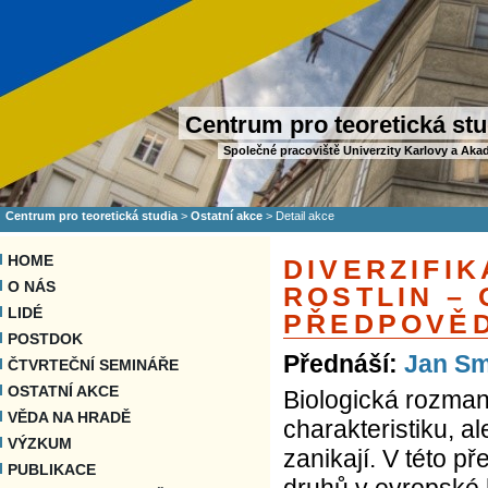
Centrum pro teoretická stu
Společné pracoviště Univerzity Karlovy a Aka
Centrum pro teoretická studia
>
Ostatní akce
>
Detail akce
HOME
DIVERZIFI
O NÁS
ROSTLIN – 
LIDÉ
PŘEDPOVĚD
POSTDOK
Přednáší:
Jan S
ČTVRTEČNÍ SEMINÁŘE
OSTATNÍ AKCE
Biologická rozman
VĚDA NA HRADĚ
charakteristiku, a
VÝZKUM
zanikají. V této 
PUBLIKACE
druhů v evropské 