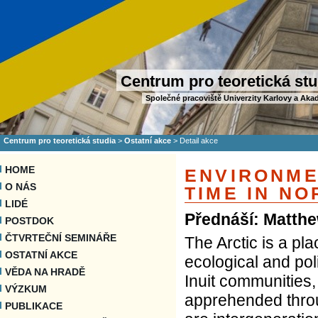
Centrum pro teoretická stu
Společné pracoviště Univerzity Karlovy a Aka
Centrum pro teoretická studia
>
Ostatní akce
>
Detail akce
HOME
ENVIRONME
O NÁS
TIME IN N
LIDÉ
Přednáší: Matthe
POSTDOK
ČTVRTEČNÍ SEMINÁŘE
The Arctic is a pla
OSTATNÍ AKCE
ecological and pol
VĚDA NA HRADĚ
Inuit communities,
VÝZKUM
apprehended throu
PUBLIKACE