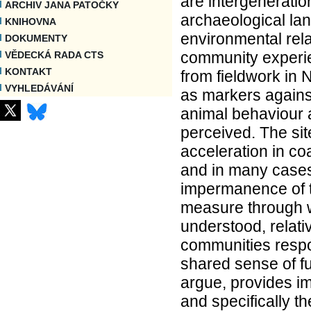
are intergeneration
ARCHIV JANA PATOČKY
archaeological lan
KNIHOVNA
environmental rela
DOKUMENTY
community experien
VĚDECKÁ RADA CTS
KONTAKT
from fieldwork in
VYHLEDÁVÁNÍ
as markers against
animal behaviour 
perceived. The sit
acceleration in co
and in many cases
impermanence of t
measure through w
understood, relativ
communities resp
shared sense of fu
argue, provides im
and specifically t