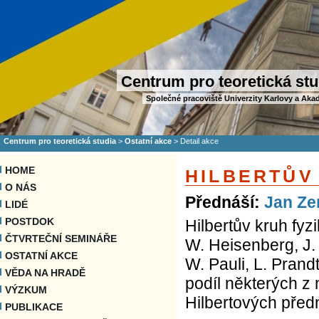
Centrum pro teoretická stu
Společné pracoviště Univerzity Karlovy a Aka
Centrum pro teoretická studia
>
Ostatní akce
>
Detail akce
HOME
HILBERTŮV
O NÁS
Přednáší:
Jan Z
LIDÉ
POSTDOK
Hilbertův kruh fyzi
ČTVRTEČNÍ SEMINÁŘE
W. Heisenberg, J. 
OSTATNÍ AKCE
W. Pauli, L. Prand
VĚDA NA HRADĚ
podíl některých z 
VÝZKUM
Hilbertových před
PUBLIKACE