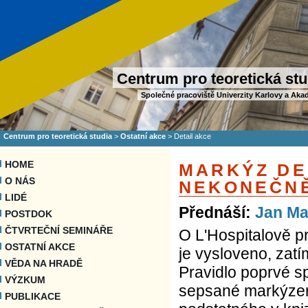
Centrum pro teoretická stu
Společné pracoviště Univerzity Karlovy a Aka
Centrum pro teoretická studia
>
Ostatní akce
>
Detail akce
HOME
MARKÝZ DE
O NÁS
NEKONEČN
LIDÉ
Přednáší:
Jan M
POSTDOK
ČTVRTEČNÍ SEMINÁŘE
O L'Hospitalově pr
OSTATNÍ AKCE
je vysloveno, zatí
VĚDA NA HRADĚ
Pravidlo poprvé sp
VÝZKUM
sepsané markýzem 
PUBLIKACE