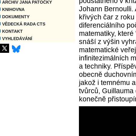
podstatného v kni
ARCHIV JANA PATOČKY
Johann Bernoulli
KNIHOVNA
křivých čar z rok
DOKUMENTY
diferenciálního po
VĚDECKÁ RADA CTS
KONTAKT
matematiky, které
VYHLEDÁVÁNÍ
snáší z výšin vyh
matematické veřej
infinitezimálních 
a techniky. Přísp
obecně duchovním
jakož i temnému a 
tvůrců, Guillauma 
konečně přistoupí