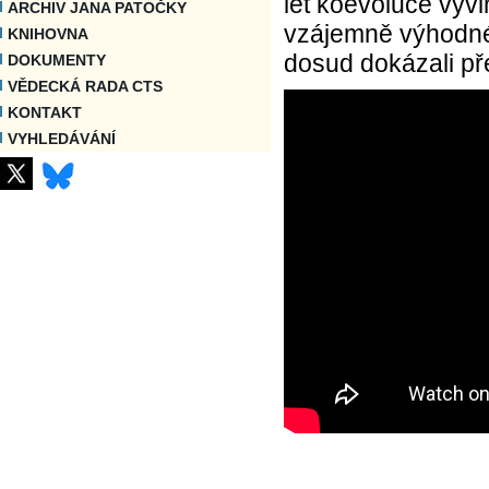
let koevoluce vyv
ARCHIV JANA PATOČKY
vzájemně výhodné i
KNIHOVNA
dosud dokázali pře
DOKUMENTY
VĚDECKÁ RADA CTS
KONTAKT
VYHLEDÁVÁNÍ