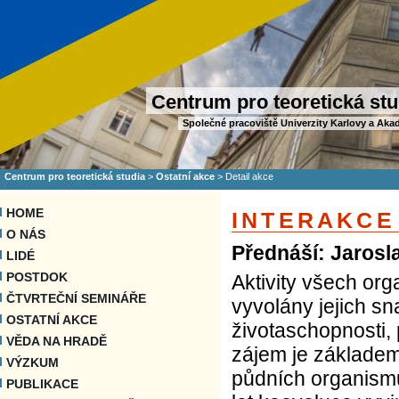
Centrum pro teoretická stu
Společné pracoviště Univerzity Karlovy a Aka
Centrum pro teoretická studia
>
Ostatní akce
>
Detail akce
HOME
INTERAKCE 
O NÁS
Přednáší: Jarosl
LIDÉ
POSTDOK
Aktivity všech or
ČTVRTEČNÍ SEMINÁŘE
vyvolány jejich sn
OSTATNÍ AKCE
životaschopnosti, 
VĚDA NA HRADĚ
zájem je základem
VÝZKUM
půdních organismů
PUBLIKACE