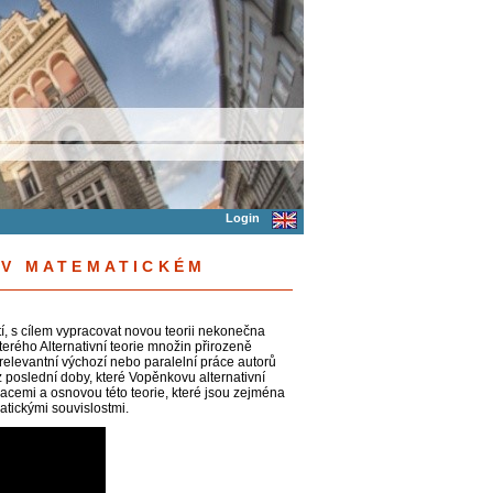
Login
 V MATEMATICKÉM
etí, s cílem vypracovat novou teorii nekonečna
terého Alternativní teorie množin přirozeně
relevantní výchozí nebo paralelní práce autorů
 poslední doby, které Vopěnkovu alternativní
ivacemi a osnovou této teorie, které jsou zejména
tickými souvislostmi.