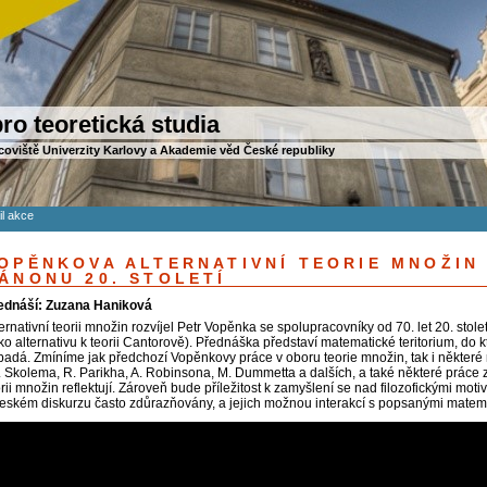
ro teoretická studia
coviště Univerzity Karlovy a Akademie věd České republiky
il akce
OPĚNKOVA ALTERNATIVNÍ TEORIE MNOŽIN
ÁNONU 20. STOLETÍ
ednáší: Zuzana Haniková
ernativní teorii množin rozvíjel Petr Vopěnka se spolupracovníky od 70. let 20. stol
ko alternativu k teorii Cantorově). Přednáška představí matematické teritorium, do k
padá. Zmíníme jak předchozí Vopěnkovy práce v oboru teorie množin, tak i některé 
. Skolema, R. Parikha, A. Robinsona, M. Dummetta a dalších, a také některé práce z
rii množin reflektují. Zároveň bude příležitost k zamyšlení se nad filozofickými mot
českém diskurzu často zdůrazňovány, a jejich možnou interakcí s popsanými matema