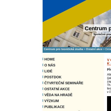
Centrum p
Společné pra
Centrum pro teoretická studia
>
Ostatní akce
>
Deta
HOME
V
K
O NÁS
Př
LIDÉ
Alt
POSTDOK
(ja
za
ČTVRTEČNÍ SEMINÁŘE
Th
teo
OSTATNÍ AKCE
v 
VĚDA NA HRADĚ
VÝZKUM
PUBLIKACE