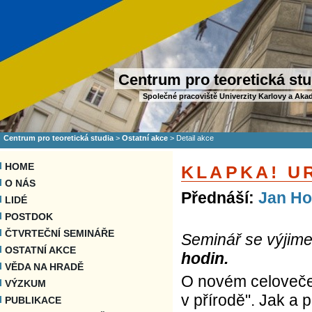
Centrum pro teoretická stu
Společné pracoviště Univerzity Karlovy a Aka
Centrum pro teoretická studia
>
Ostatní akce
>
Detail akce
HOME
KLAPKA! U
O NÁS
Přednáší:
Jan H
LIDÉ
POSTDOK
ČTVRTEČNÍ SEMINÁŘE
Seminář se výjim
OSTATNÍ AKCE
hodin.
VĚDA NA HRADĚ
O novém celoveče
VÝZKUM
v přírodě". Jak a
PUBLIKACE