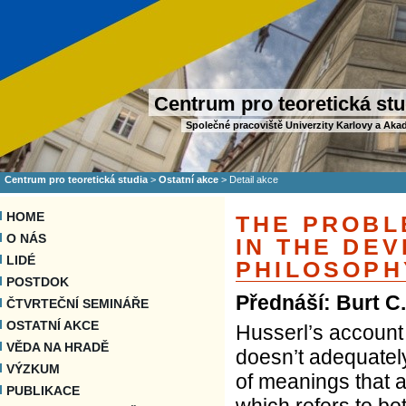
Centrum pro teoretická stu
Společné pracoviště Univerzity Karlovy a Aka
Centrum pro teoretická studia
>
Ostatní akce
>
Detail akce
HOME
THE PROBL
O NÁS
IN THE DE
LIDÉ
PHILOSOPH
POSTDOK
Přednáší: Burt C
ČTVRTEČNÍ SEMINÁŘE
OSTATNÍ AKCE
Husserl’s account 
VĚDA NA HRADĚ
doesn’t adequately
VÝZKUM
of meanings that a
PUBLIKACE
which refers to bo