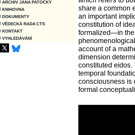
ARCHIV JANA PATOČKY
share a common ess
KNIHOVNA
an important impli
DOKUMENTY
constitution of id
VĚDECKÁ RADA CTS
formalized—in th
KONTAKT
VYHLEDÁVÁNÍ
phenomenologicall
account of a mathe
dimension determin
constituted eidos.
temporal foundatio
consciousness is 
formal conceptual