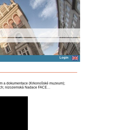
Login
zkum a dokumentace (Krkonošské muzeum);
etech; nizozemská Nadace FACE…