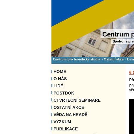
Centrum p
Společné pra
Centrum pro teoretická studia
>
Ostatní akce
>
Deta
HOME
6
O NÁS
Př
LIDÉ
Př
vě
POSTDOK
ČTVRTEČNÍ SEMINÁŘE
OSTATNÍ AKCE
VĚDA NA HRADĚ
VÝZKUM
PUBLIKACE