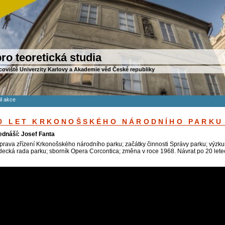
ro teoretická studia
coviště Univerzity Karlovy a Akademie věd České republiky
il akce
0 LET KRKONOŠSKÉHO NÁRODNÍHO PARKU
ednáší: Josef Fanta
íprava zřízení Krkonošského národního parku; začátky činnosti Správy parku; vý
decká rada parku; sborník Opera Corcontica; změna v roce 1968. Návrat po 20 l